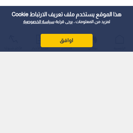
هذا الموقع يستخدم ملف تعريف الارتباط Cookie
لمزيد من المعلومات ، يرجى قراءة
سياسة الخصوصية
اوافق
الرئيسية
عواجل
المباشر
أحدث الأخبار
الأكثر شيوعًا
يلتقي في المباراة النهائية للبطولة فريق النصر السعودي مع
الهلال السوري
اختتم فريق الاتحاد الأردني مشواره في بطولة غرب آسيا لأندية
السيدات عقب خسارته أمام النصر السعودي بنتيجة (0-3) في مباراة
الدور نصف النهائي من البطولة.