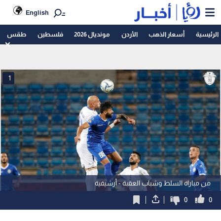
English
الرئيسية
أسعار الذهب
الأردن
مونديال 2026
فلسطين
طقس
1
من مباراة السلط وشباب العقبة - أرشيفية
0
0