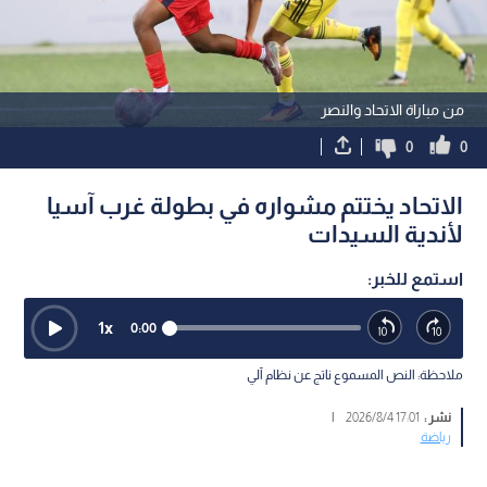
من مباراة الاتحاد والنصر
0
0
الاتحاد يختتم مشواره في بطولة غرب آسيا
لأندية السيدات
استمع للخبر:
1
x
0:00
ملاحظة: النص المسموع ناتج عن نظام آلي
نشر :
17:01 2026/8/4
|
رياضة