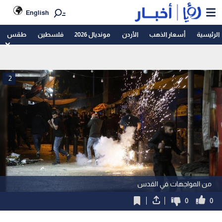
English
الرئيسية
أسعار الذهب
الأردن
مونديال 2026
فلسطين
طقس
2
من المواجهات في القدس
0
0