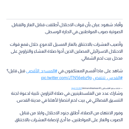
وأفاد شهود عيان بأن قوات الاحتلال أطلقت قنابل الغاز والقنابل
الصوتية صوب المواطنين في الحارة الوسطى.
وأصيب العشرات بالاختناق بالغاز المسيل للدموع، خلال قمع قوات
الاحتلال الاسرائيلي المصلين الذين أدوا صلاة العشاء والتراويح على
مدخل بيت لحم الشمالي.
شاهد على ماذا أقسم المعتكفون في
#المسجد_الأقصى
قبل قليل؟
#القدس_تنتفض
pic.twitter.com/JTN56ebz9p
— محمد سعيد #فلسطين (@MohamdNashwan)
April 23, 2021
وشارك عدد من الفلسطينيين في صلاة التراويح، تلبية لدعوة لجنة
التنسيق الفصائلي في بيت لحم انتصارا لأهلنا في مدينة القدس.
وفور الانتهاء من الصلاة، أطلق جنود الاحتلال وابلا من قنابل
الصوت والغاز على المواطنين، ما أدى لإصابة العشرات بالاختناق.