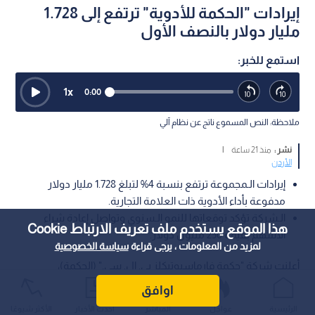
إيرادات "الحكمة للأدوية" ترتفع إلى 1.728
مليار دولار بالنصف الأول
استمع للخبر:
1
x
0:00
ملاحظة: النص المسموع ناتج عن نظام آلي
نشر :
منذ 21 ساعة
|
الأردن
إيرادات الـمجموعة ترتفع بنسبة 4% لتبلغ 1.728 مليار دولار
مدفوعة بأداء الأدوية ذات العلامة التجارية.
الـشركة تؤكد توقعاتها للنمو الـسنوي وتواصل إعادة شراء
هذا الموقع يستخدم ملف تعريف الارتباط Cookie
الأسهم بقيمة 250 مليون دولار.
لمزيد من المعلومات ، يرجى قراءة
سياسة الخصوصية
أعلنت شركة "حكمة فارماسيوتيكلز بي. إل. سي." (الحكمة)،
المجموعة الدوائية متعددة الجنسيات، عن نتائجها المالية الـمرحلية
اوافق
للنصف الأول من العام الحالي المنتهي في 30 حزيران، حيث سجلت
الرئيسية
عواجل
المباشر
أحدث الأخبار
الأكثر شيوعًا