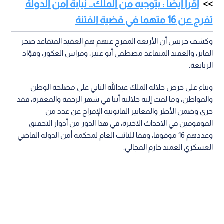
اقرأ أيضا : بتوجيه من الملك.. نيابة أمن الدولة
تفرج عن 16 متهما في قضية الفتنة
وكشف خريس أن الأربعة المفرج عنهم هم العقيد المتقاعد صخر
الفايز، والعقيد المتقاعد مصطفى أبو عنيز، وفراس العكور، وفؤاد
الربابعة.
وبناء على حرص جلالة الملك عبدالله الثاني على مصلحة الوطن
والمواطن، وما لفت إليه جلالته أننا في شهر الرحمة والمغفرة، فقد
جرى وضمن الأطر والمعايير القانونية الإفراج عن عدد من
الموقوفين في الاحداث الاخيرة، ‏في هذا الدور من أدوار التحقيق
وعددهم 16 موقوفا، وفقا للنائب العام لمحكمة أمن الدولة القاضي
العسكري العميد حازم المجالي.