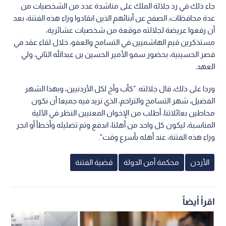
جاء ذلك في رد جلالة الملك على مناشدة عدد من الشخصيات من
عدة محافظات، الصفح عن أبنائهم الذين انقادوا وراء هذه الفتنة، بعد
أن رفعوا عريضة لجلالته موقعة من شخصيات عشائرية،
مستذكرين قيم الهاشميين في التسامح والعفو، خلال لقاء عقد في
قصر الحسينية، بحضور سمو الأمير الحسين بن عبدالله الثاني، ولي
العهد.
وردا على ذلك، قال جلالته: "كأب وأخ لكل الأردنيين، وبهذا الشهر
الفضيل، شهر التسامح والتراحم، الذي نريد فيه جميعا أن نكون
محاطين بعائلاتنا، أطلب من الإخوان المعنيين النظر في الآلية
المناسبة، ليكون كل واحد من أهلنا، اندفع وتم تضليله وأخطأ أو انجر
وراء هذه الفتنة، عند أهله بأسرع وقت".
الأردن
محكمة أمن الدولة
قضية الفتنة
اقرأ أيضاً