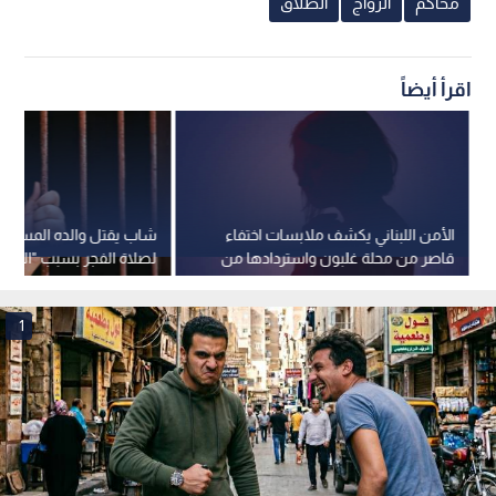
محاكم
الزواج
الطلاق
اقرأ أيضاً
الأمن اللبناني يكشف ملابسات اختفاء
شاب يقتل والده المسن 
قاصر من محلة غلبون واستردادها من
لصلاة الفجر بسبب "الزوا
سوريا
1