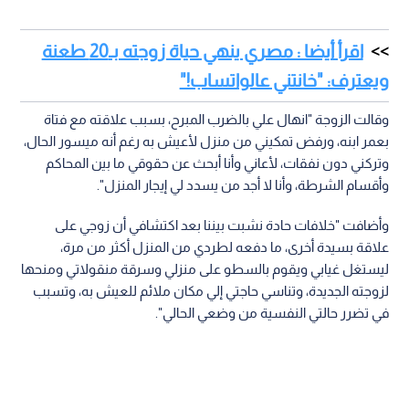
اقرأ أيضا : مصري ينهي حياة زوجته بـ20 طعنة
ويعترف: "خانتني عالواتساب!"
وقالت الزوجة "انهال علي بالضرب المبرح، بسبب علاقته مع فتاة
بعمر ابنه، ورفض تمكيني من منزل لأعيش به رغم أنه ميسور الحال،
وتركني دون نفقات، لأعاني وأنا أبحث عن حقوقي ما بين المحاكم
وأقسام الشرطة، وأنا لا أجد من يسدد لي إيجار المنزل".
وأضافت "خلافات حادة نشبت بيننا بعد اكتشافي أن زوجي على
علاقة بسيدة أخرى، ما دفعه لطردي من المنزل أكثر من مرة،
ليستغل غيابي ويقوم بالسطو على منزلي وسرقة منقولاتي ومنحها
لزوجته الجديدة، وتناسي حاجتي إلي مكان ملائم للعيش به، وتسبب
في تضرر حالتي النفسية من وضعي الحالي".