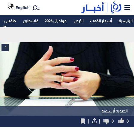
English
الرئيسية
أسعار الذهب
الأردن
مونديال 2026
فلسطين
طقس
1
الصورة أرشيفية
0
0