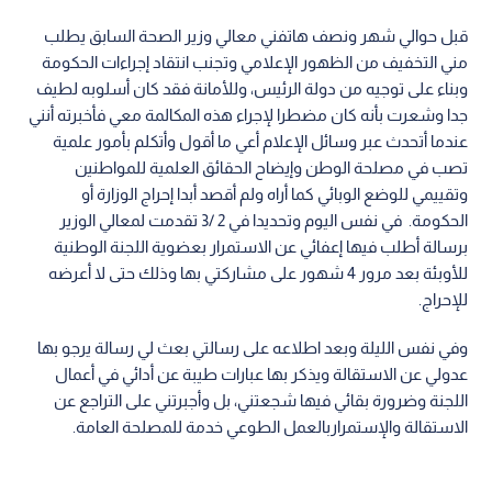
قبل حوالي شهر ونصف هاتفني معالي وزير الصحة السابق يطلب
مني التخفيف من الظهور الإعلامي وتجنب انتقاد إجراءات الحكومة
وبناء على توجيه من دولة الرئيس، وللأمانة فقد كان أسلوبه لطيف
جدا وشعرت بأنه كان مضطرا لإجراء هذه المكالمة معي فأخبرته أنني
عندما أتحدث عبر وسائل الإعلام أعي ما أقول وأتكلم بأمور علمية
تصب في مصلحة الوطن وإيضاح الحقائق العلمية للمواطنين
وتقييمي للوضع الوبائي كما أراه ولم أقصد أبدا إحراج الوزارة أو
الحكومة. في نفس اليوم وتحديدا في 2 /3 تقدمت لمعالي الوزير
برسالة أطلب فيها إعفائي عن الاستمرار بعضوية اللجنة الوطنية
للأوبئة بعد مرور 4 شهور على مشاركتي بها وذلك حتى لا أعرضه
للإحراج.
وفي نفس الليلة وبعد اطلاعه على رسالتي بعث لي رسالة يرجو بها
عدولي عن الاستقالة ويذكر بها عبارات طيبة عن أدائي في أعمال
اللجنة وضرورة بقائي فيها شجعتني، بل وأجبرتني على التراجع عن
الاستقالة والإستمراربالعمل الطوعي خدمة للمصلحة العامة.