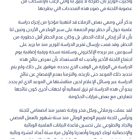
وأخبرت الوزير بأن طرحه لا يليق بنا وأنني أرغب بالإنسحاب من
عضوية اللجنة في ضوء هذه المحددات التي يطرحها.
يذكر أنني ومعي بعض الزملاء قد انتهينا مؤخرا من إجراء دراسة
علمية حول أثر حظر يوم الجمعة على سير الوباء في الأردن وتبين لنا
بأن لا أثر إيجابي لذلك الحظر، بل وكان عدم الحظر أقل خطورة من
الحظر، وقد قمت بإرسال تقرير الدراسة للوزير منذ ما يزيد على
أسبوعين عبر بريده الإلكتروني وسلمته نسخة ورقية إضافية يوم
اجتماع اللجنة الأخير وأبديت له الاستعداد بأن نعرض نتائج هذه
الدراسة في الوزارة في الوقت الذي يحدده. فوافق على ذلك ولم يتم
تحديد ذلك الموعد حتى تاريخه، والتزمنا بعدم الإفصاح عن نتائج
الدراسة عبر وسائل الإعلام لحين مناقشتها في الموعد الذي لم يحدد.
يبدو أن هذه الدراسة لم ترق لمعاليه أو لجهات أخرى كون نتائجها
تتعارض مع بعض قرارات الحكومة.
لقد عملت وزملائي وبكل فخر وراحة ضمير منذ انضمامي للجنة
وترأسي للجنة تقييم الوضع الوبائي منذ ستة شهور بالعمل المضني
والجاد والطوعي على تحسين قاعدة البيانات العلمية الوبائية
والإحصائية لوباء كورونا وأصدرنا ولأول مرة ستة أعداد لنشرة وبائية