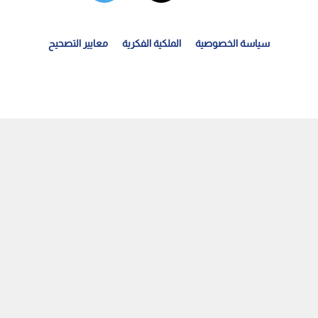
سياسة الخصوصية
الملكية الفكرية
معايير التصحيح
لكنيسة الأرثوذكسية تحيي يوم الحج الوطني إلى موقع مار...