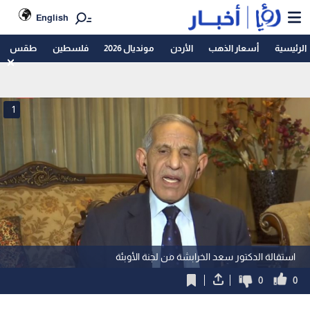
English
الرئيسية
أسعار الذهب
الأردن
مونديال 2026
فلسطين
طقس
1
استقالة الدكتور سعد الخرابشة من لجنة الأوبئة
0
0