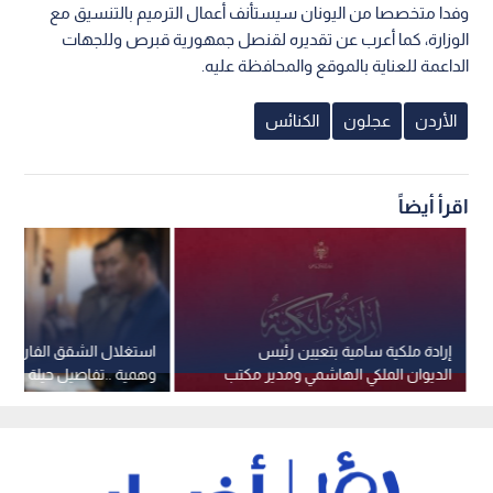
وفدا متخصصا من اليونان سيستأنف أعمال الترميم بالتنسيق مع
الوزارة، كما أعرب عن تقديره لقنصل جمهورية قبرص وللجهات
الداعمة للعناية بالموقع والمحافظة عليه.
الأردن
عجلون
الكنائس
اقرأ أيضاً
إرادة ملكية سامية بتعيين رئيس
استغلال الشقق الفارغة 
الديوان الملكي الهاشمي ومدير مكتب
وهمية ..تفاصيل حيلة عقا
جلالة الملك عضوين في مجلس الأمن
في عمان
القومي