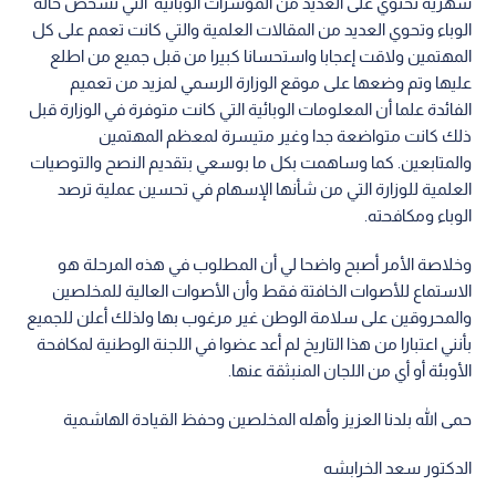
شهرية تحتوي على العديد من المؤشرات الوبائية التي تشخص حالة
الوباء وتحوي العديد من المقالات العلمية والتي كانت تعمم على كل
المهتمين ولاقت إعجابا واستحسانا كبيرا من قبل جميع من اطلع
عليها وتم وضعها على موقع الوزارة الرسمي لمزيد من تعميم
الفائدة علما أن المعلومات الوبائية التي كانت متوفرة في الوزارة قبل
ذلك كانت متواضعة جدا وغير متيسرة لمعظم المهتمين
والمتابعين. كما وساهمت بكل ما بوسعي بتقديم النصح والتوصيات
العلمية للوزارة التي من شأنها الإسهام في تحسين عملية ترصد
الوباء ومكافحته.
وخلاصة الأمر أصبح واضحا لي أن المطلوب في هذه المرحلة هو
الاستماع للأصوات الخافتة فقط وأن الأصوات العالية للمخلصين
والمحروقين على سلامة الوطن غير مرغوب بها ولذلك أعلن للجميع
بأنني اعتبارا من هذا التاريخ لم أعد عضوا في اللجنة الوطنية لمكافحة
الأوبئة أو أي من اللجان المنبثقة عنها.
حمى الله بلدنا العزيز وأهله المخلصين وحفظ القيادة الهاشمية
الدكتور سعد الخرابشه