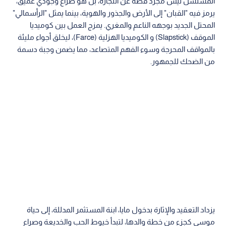
المسلسل ليس مجرد قصة عن التجارة، بل هو صراع وجودي عميق،
يرمز فيه "القبان" إلى الأرض والجذور والهوية، بينما يمثل "الرأسمالي"
المحتل الجديد بوجهه الناعم والمغري. يمزج العمل بين كوميديا
الموقف (Slapstick) و الكوميديا الهزلية (Farce)، ليخلق أجواء مليئة
بالمواقف المحرجة وسوء الفهم المتصاعد، مما يضمن وجبة دسمة
من الضحك للجمهور.
يزداد التعقيد والإثارة بدخول مايا، ابنة المستثمر المدللة، إلى حياة
موسى كجزء من خطة والدها، لتبدأ خيوط الحب والخديعة وصراع