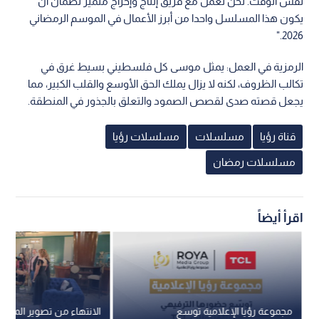
نفس الوقت. نحن نعمل مع فريق إنتاج وإخراج متميز لضمان أن
يكون هذا المسلسل واحدا من أبرز الأعمال في الموسم الرمضاني
2026."
الرمزية في العمل: يمثل موسى كل فلسطيني بسيط غرق في
تكالب الظروف، لكنه لا يزال يملك الحق الأوسع والقلب الكبير، مما
يجعل قصته صدى لقصص الصمود والتعلق بالجذور في المنطقة.
قناة رؤيا
مسلسلات
مسلسلات رؤيا
مسلسلات رمضان
اقرأ أيضاً
مجموعة رؤيا الإعلامية توسع
الانتهاء من تصوير الموسم