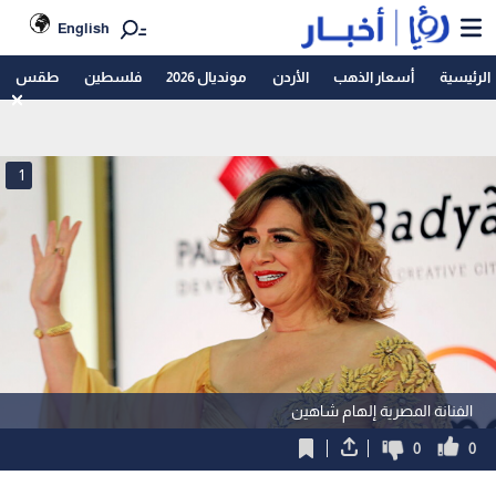
English
الرئيسية
أسعار الذهب
الأردن
مونديال 2026
فلسطين
طقس
1
الفنانة المصرية إلهام شاهين
0
0