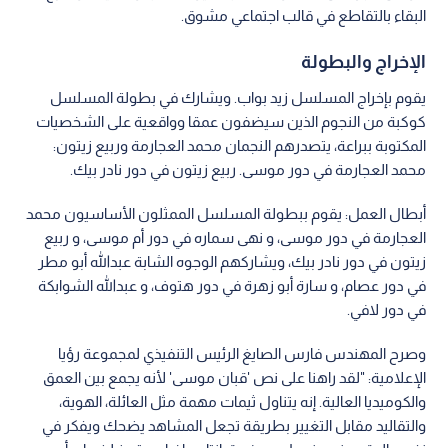
البقاء بالتقاطع في قالب اجتماعي مشوق.
الإخراج والبطولة
يقوم بإخراج المسلسل زيد بواب. ويشارك في بطولة المسلسل
كوكبة من النجوم الذين سيضفون عمقا وواقعية على الشخصيات
المكتوبة ببراعة، يتصدرهم النجمان محمد العجارمة وربيع زيتون:
محمد العجارمة في دور موسى. ربيع زيتون في دور نادر بيك.
أبطال العمل: يقوم ببطولة المسلسل الممثلون الأساسيون محمد
العجارمة في دور موسى، و نهى سماره في دور أم موسى، و ربيع
زيتون في دور نادر بيك، ويشاركهم الوجوه الشابة عبدالله أبو مطر
في دور عصام، و سارة أبو زهرة في دور هتوف، و عبدالله الشوابكة
في دور لافي.
وصرح المهندس فارس الصايغ الرئيس التنفيذي لمجموعة رؤيا
الإعلامية: "لقد راهنا على نص 'قبان موسى' لأنه يجمع بين العمق
والكوميديا العالية. إنه يتناول ثيمات مهمة مثل العائلة، الهوية،
والتقاليد مقابل التغيير بطريقة تجعل المشاهد يضحك ويفكر في