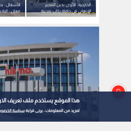
ع الزراعي يحقق
الخارجية : الأردن يدين التفجير
الأشغال : بد
سع كبير في
الإرهابي في حافلة ركاب بمدينة
معان - الباد
جرمانا بريف دمشق في سوريا
هذا الموقع يستخدم ملف تعريف الارتباط e
لمزيد من المعلومات ، يرجى قراءة
سياسة الخصوص