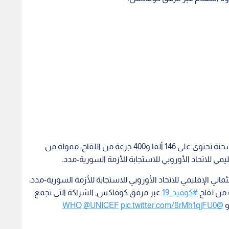
وقال مكتب منظمة الصحة العالمية في الأردن إن الشحنة تحتوي على 146 ألفا و400 جرعة من اللقاح، ممولة من
مي للاتحاد الأوروبي للاستجابة للأزمة السورية-مدد.
اني الإقليمي للاتحاد الأوروبي للاستجابة للأزمة السورية-مدد،
#كوفيد_19
عبر مرفق كوفاكس; الشراكة التي تجمع
و
@WHO
pic.twitter.com/8rMh1qjFU0
@UNICEF