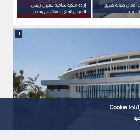
ء أعمال صيانة طريق
إرادة ملكية سامية بتعيين رئيس
استغلا
ية السبت
الديوان الملكي الهاشمي ومدير
وهمية 
مكتب جلالة الملك عضوين في
صادمة
مجلس الأمن القومي
1
Cooki
ية