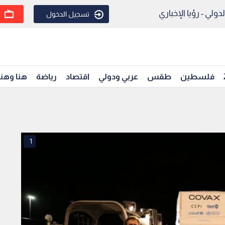
ولي - رؤيا الإخباري
تسجيل الدخول
فلسطين
طقس
عربي ودولي
اقتصاد
رياضة
هنا وهن
1