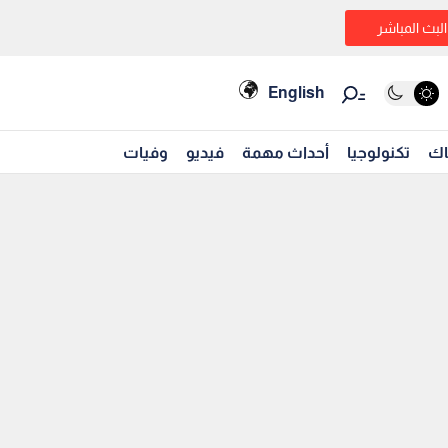
البث المباشر
English
اك
تكنولوجيا
أحداث مهمة
فيديو
وفيات