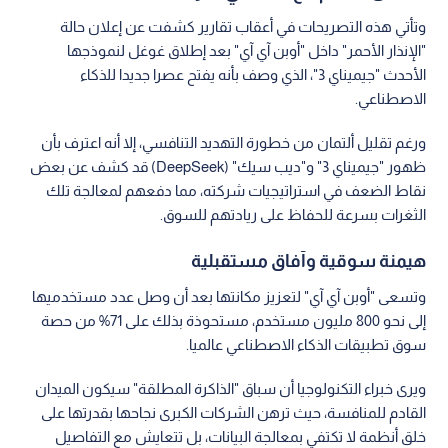
وأضاف أن الذكاء الاصطناعي سيكون قادرا على أن يكون "مشاركا
كاملا" في حياة المستخدم، مقرا في الوقت ذاته بأن قدرات الذاكرة
الحالية لا تزال "بدائية جدا" وفي مراحلها التجريبية الأولى، حيث تعمل
الشركة بشكل حثيث على تحسين عمليات الاستدلال والتفكير
المنطقي للنماذج.
تنافس محتدم مع "جيميناي 3" و"ديب سيك"
وتأتي هذه التصريحات في أعقاب تقارير كشفت عن إعلان حالة
"الإنذار الأحمر" داخل "أوبن آي آي" بعد إطلاق غوغل لنموذجها
الأحدث "جيميناي 3"، الذي وصف بأنه يفتح عصرا جديدا للذكاء
الاصطناعي.