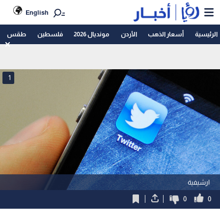
English
الرئيسية
أسعار الذهب
الأردن
مونديال 2026
فلسطين
طقس
1
ارشيفية
0
0