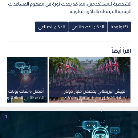
ورغم تقليل ألتمان من خطورة التهديد التنافسي، إلا أنه اعترف بأن
ظهور "جيميناي 3" و"ديب سيك" (DeepSeek) قد كشف عن بعض
نقاط الضعف في استراتيجيات شركته، مما دفعهم لمعالجة تلك
الثغرات بسرعة للحفاظ على ريادتهم للسوق.
هيمنة سوقية وآفاق مستقبلية
وتسعى "أوبن آي آي" لتعزيز مكانتها بعد أن وصل عدد مستخدميها
إلى نحو 800 مليون مستخدم، مستحوذة بذلك على 71% من حصة
سوق تطبيقات الذكاء الاصطناعي عالميا.
ويرى خبراء التكنولوجيا أن سباق "الذاكرة المطلقة" سيكون الميدان
القادم للمنافسة، حيث ترهن الشركات الكبرى نجاحها بقدرتها على
خلق أنظمة لا تكتفي بمعالجة البيانات، بل تتعايش مع التفاصيل
الشخصية للمستخدمين، مما قد يحدث ثورة في مفهوم المساعدات
الرقمية المرتبطة بالذاكرة الطويلة.
تكنولوجيا
الذكاء الاصطناعي
الذكاء الصناعي