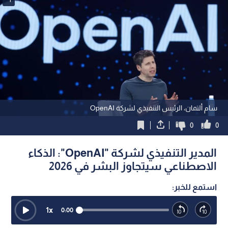
سام ألتمان، الرئيس التنفيذي لشركة OpenAI
0
0
المدير التنفيذي لشركة "OpenAI": الذكاء
الاصطناعي سيتجاوز البشر في 2026
استمع للخبر:
1
x
0:00