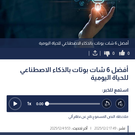
اقرأ أيضاً
الجيش البريطاني يخصص مليار دولار
أفضل 6 شات بوتات بالذ
لإعادة تشكيل ساحات القتال بالذكاء
الاصطناعي للحياة اليومية
الاصطناعي
1