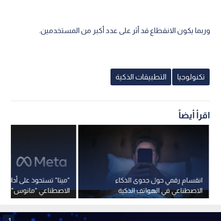
وربما يكون الانقطاع قد أثر على عدد أكبر من المستخدمين.
تكنولوجيا
التطبيقات الذكية
اقرأ أيضاً
انقسام رقمي حول جدوى الذكاء
"ميتا" تستحوذ على أداة الذ
الاصطناعي في الهواتف الذكية
الاصطناعي "مانوس" الم
الصين
1