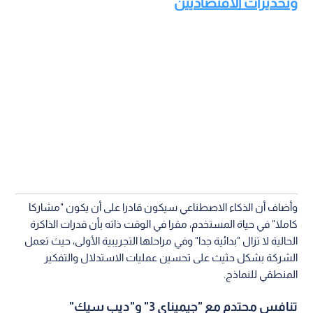
المفصلية بحلول عام 2026، وفق ما نقلته صحيفة "إندبندنت"
البريطانية.
تفوق الذاكرة الاصطناعية على المساعد البشري
ورأى ألتمان أن الفرق الجوهري بين القدرة البشرية والذكاء
الاصطناعي يكمن في دقة استرجاع البيانات؛ إذ لا يمكن لأي مساعد
بشري، مهما كانت كفاءته، أن يتذكر كل كلمة أو وثيقة أو تفصيل
صغير يمر به الإنسان يوميا.
اقرأ أيضا: هل يشهد عام 2026 انفجار "فقاعة
الذكاء الاصطناعي"؟.. بين تطمينات البنوك
وتحذيرات الاقتصاديين