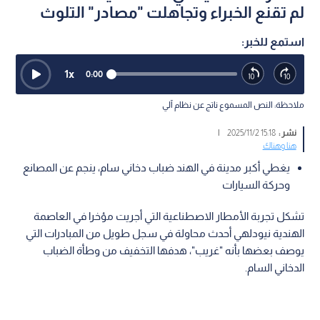
لم تقنع الخبراء وتجاهلت "مصادر" التلوث
استمع للخبر:
1
x
0:00
ملاحظة: النص المسموع ناتج عن نظام آلي
نشر :
15:18 2025/11/2
|
هنا وهناك
يغطي أكبر مدينة في الهند ضباب دخاني سام، ينجم عن المصانع
وحركة السيارات
تشكل تجربة الأمطار الاصطناعية التي أجريت مؤخرا في العاصمة
الهندية نيودلهي أحدث محاولة في سجل طويل من المبادرات التي
يوصف بعضها بأنه "غريب"، هدفها التخفيف من وطأة الضباب
الدخاني السام.