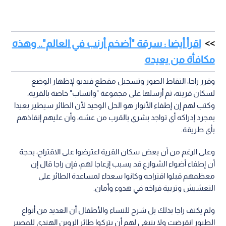
اقرأ أيضا : سرقة "أضخم أرنب في العالم".. وهذه
مكافأة من يعيده
وقرر راجا، التقاط الصور وتسجيل مقطع فيديو لإظهار الوضع
لسكان قريته، ثم أرسلها على مجموعة "واتساب" خاصة بالقرية،
وكتب لهم إن إطفاء الأنوار هو الحل الوحيد لأن الطائر سيطير بعيدا
بمجرد إدراكه أي تواجد بشري بالقرب من عشه، وأن عليهم إنقاذهم
بأي طريقة.
وعلى الرغم من أن بعض سكان القرية اعترضوا على الاقتراح، بحجة
أن إطفاء أضواء الشوارع قد يسبب إزعاجا لهم، فإن راجا قال إن
معظمهم قبلوا اقتراحه وكانوا سعداء لمساعدة الطائر على
التعشيش وتربية فراخه في هدوء وأمان.
ولم يكتف راجا بذلك بل شرح للنساء والأطفال أن العديد من أنواع
الطيور انقرضت ولا ينبغي لهم أن يتركوا طائر الروبن الهندي للمصير