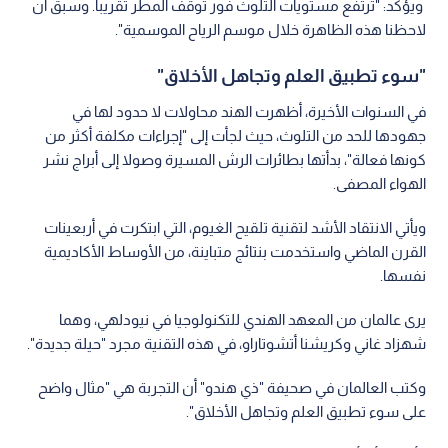
ويؤكد: "ترتفع مستويات التلوث فور توقف المطر تقريبا. وسبق أن
لاحظنا هذه الظاهرة خلال موسم الرياح الموسمية".
"سوء تطبيق العلم وتجاهل الأخلاق"
في السنوات الأخيرة، أظهرت الهند محاولات لا حدود لها في
جهودها للحد من التلوث، حيث لجأت إلى "إجراءات مكلفة أكثر من
كونها فعالة"، بدأتها بطائرات الرش المسيرة وصولا إلى أبراج نشر
الهواء المصفى.
ويأتي الانتقاد الأشد لتقنية تلقيح الغيوم، التي ابتكرت في أربعينات
القرن الماضي واستخدمت بنتائج متباينة، من الأوساط الأكاديمية
نفسها.
يرى عالمان من المعهد الهندي للتكنولوجيا في نيودلهي، وهما
شهزاد غاني وكريشنا أتشوتاراو، في هذه التقنية مجرد "حيلة جديدة".
وكتب العالمان في صحيفة "ذي هندو" أن التجربة هي "مثال واضح
على سوء تطبيق العلم وتجاهل الأخلاق".