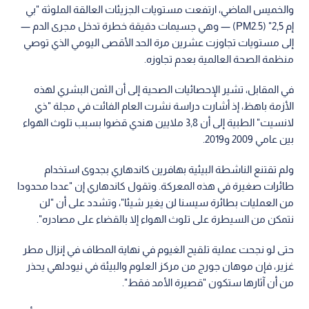
والخميس الماضي، ارتفعت مستويات الجزيئات العالقة الملوثة "بي
إم 2,5" (PM2.5) — وهي جسيمات دقيقة خطرة تدخل مجرى الدم —
إلى مستويات تجاوزت عشرين مرة الحد الأقصى اليومي الذي توصي
منظمة الصحة العالمية بعدم تجاوزه.
في المقابل، تشير الإحصائيات الصحية إلى أن الثمن البشري لهذه
الأزمة باهظ، إذ أشارت دراسة نشرت العام الفائت في مجلة "ذي
لانسيت" الطبية إلى أن 3,8 ملايين هندي قضوا بسبب تلوث الهواء
بين عامي 2009 و2019.
ولم تقتنع الناشطة البيئية بهافرين كاندهاري بجدوى استخدام
طائرات صغيرة في هذه المعركة. وتقول كاندهاري إن "عددا محدودا
من العمليات بطائرة سيسنا لن يغير شيئا"، وتشدد على أن "لن
نتمكن من السيطرة على تلوث الهواء إلا بالقضاء على مصادره".
حتى لو نجحت عملية تلقيح الغيوم في نهاية المطاف في إنزال مطر
غزير، فإن موهان جورج من مركز العلوم والبيئة في نيودلهي يحذر
من أن آثارها ستكون "قصيرة الأمد فقط".