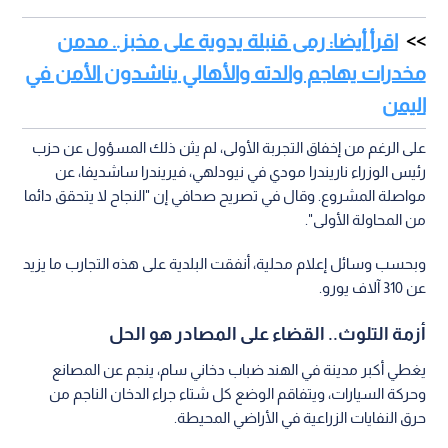
اقرأ أيضا: رمى قنبلة يدوية على مخبز.. مدمن
مخدرات يهاجم والدته والأهالي يناشدون الأمن في
اليمن
على الرغم من إخفاق التجربة الأولى، لم يثن ذلك المسؤول عن حزب
رئيس الوزراء ناريندرا مودي في نيودلهي، فيريندرا ساشديفا، عن
مواصلة المشروع. وقال في تصريح صحافي إن "النجاح لا يتحقق دائما
من المحاولة الأولى".
وبحسب وسائل إعلام محلية، أنفقت البلدية على هذه التجارب ما يزيد
عن 310 آلاف يورو.
أزمة التلوث.. القضاء على المصادر هو الحل
يغطي أكبر مدينة في الهند ضباب دخاني سام، ينجم عن المصانع
وحركة السيارات، ويتفاقم الوضع كل شتاء جراء الدخان الناجم من
حرق النفايات الزراعية في الأراضي المحيطة.