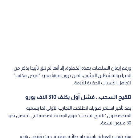
ورغم إيمان السلطات بهذه الخطوة، إلا أنها لم تلق تأييدا يذكر من
الخبراء والناشطين البيئيين، الذين يرون فيها مجرد "عرض مكلف"
لتجاهل الأسباب الجذرية للأزمة.
تلقيح السحب.. فشل أول يكلف 310 آلاف يورو
بعد تأخير استمر طويلا، انطلقت التجارب الأولى لما يسميه
المتخصصون "تلقيح السحب" فوق المدينة الضخمة التي تحتضن نحو
30 مليون نسمة.
وقد نفذت العملية باستخدام طائرة صغيرة، حيث تقتضي هذه