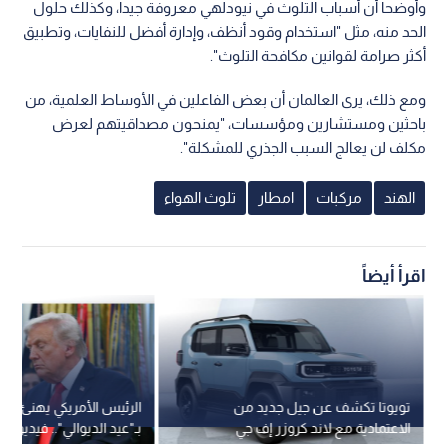
وأوضحا أن أسباب التلوث في نيودلهي معروفة جيدا، وكذلك حلول
الحد منه، مثل "استخدام وقود أنظف، وإدارة أفضل للنفايات، وتطبيق
أكثر صرامة لقوانين مكافحة التلوث".
ومع ذلك، يرى العالمان أن بعض الفاعلين في الأوساط العلمية، من
باحثين ومستشارين ومؤسسات، "يمنحون مصداقيتهم لعرض
مكلف لن يعالج السبب الجذري للمشكلة".
الهند
مركبات
امطار
تلوث الهواء
اقرأ أيضاً
تويوتا تكشف عن جيل جديد من
الرئيس الأمريكي يهنئ الأم
الاعتمادية مع لاند كروزر إف جي
بـ"عيد الديوالي".. فيديو