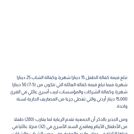
تبلغ قيمة كفالة الطفل 15 دينارا شهريا، وكفالة الشاب 25 دينارا
شهريا، فيما تبلغ قيمة كفالة العائلة التي تتكون من (5-7) 50 دينارا
شهريا، وكفالة الشركات والمؤسسات لبيت أسري عائلي في القرى
15,000 دينار أردني والتي تغطي جزءا من المصاريف الجارية لسنة
واحدة.
ومن الجدير بالذكر أن الجمعية تقدم الرعایة لما یقارب (280) طفلا
من الأطفال الأیتام وفاقدي السند الأسري في (32) منزلا عائليا في
قراها الثلاثة في عمان وإربد والعقبة، وفي بیوت الشباب والشابات