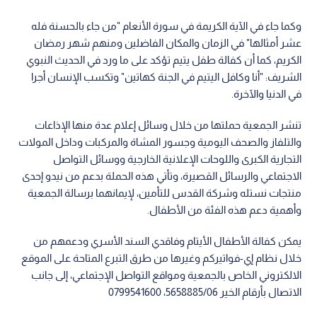
وكما جاء في الآية الكريمة في سورة الأنعام "من جاء بالحسنة فله
عشر أمثالها" في الزمان والمكان الفاضلين ومنهم شهر رمضان
الكريم، كما أن كفالة طفل يتيم تؤكد على ما ورد في الحديث النبوي
الشريف: "أنا وكافل اليتيم في الجنة كهاتين" وتكسب الإنسان أجرا
في الدنيا والآخرة.
تنشر الجمعية حملتها من خلال وسائل إعلام عدة منها الإذاعات
والتلفاز والصحف اليومية وجسور المشاة والمركبات وداخل المولات
التجارية الكبرى واللوحات الإعلانية الخارجية ووسائل التواصل
الاجتماعي والرسائل القصيرة، وتأتي هذه الحملة بدعم من نيدو إحدى
منتجات نستله وشركة القدس للتأمين، لإيمانهما برسالة الجمعية
وأهمية دعم هذه الفئة من الأطفال.
يمكن كفالة الأطفال الأيتام وفاقدي السند الأسري ودعمهم من
خلال نظام إي-فواتيركم وغيرها من طرق التبرع المتاحة على الموقع
الالكتروني الخاص بالجمعية ومواقع التواصل الإجتماعي، إلى جانب
الاتصال بأرقام الخير 5658885/06، 0799541600