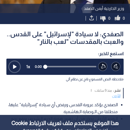
وزير الخارجية أيمن الصفد
0
0
الصفدي: لا سيادة "لإسرائيل" على القدس..
والعبث بالمقدسات "لعب بالنار"
استمع للخبر:
1
x
0:00
ملاحظة: النص المسموع ناتج عن نظام آلي
نشر :
منذ 9 ساعات
|
الأردن
الصفدي يؤكد عروبة القدس ورفض أي سيادة "إسرائيلية" عليها،
منطلقا من الـوصاية الـهاشمية.
الـوزير الأردني يحذر من أن تغيير هوية الحرم الـشريف يدفع نحو
هذا الموقع يستخدم ملف تعريف الارتباط Cookie
صراع ديني خطير.