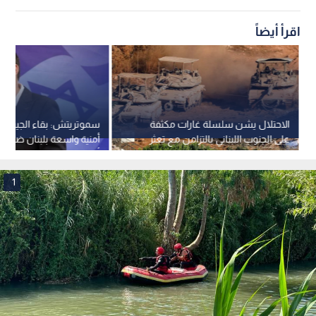
اقرأ أيضا: صحة غزة: شهيدان و6 إصابات جراء
عدوان الاحتلال خلال 48 ساعة
وتواجه طواقم الإنقاذ الفلسطينية صعوبات جسيمة في انتشال
الـجثمانين الـمطمورة تحت أنقاض الـبنايات الـمهدمة؛ نظرا للنقص
الـحاد في الـمعدات الـثقيلة والـوقود الـلازم لتشغيلها، مما يبقي
المئات في عداد الـمفقودين.
مجازر الاحتلال
شهداء غزة
اعتداءات الاحتلال
الحرب على غزة
اقرأ أيضاً