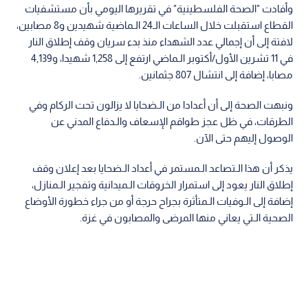
وأفادت "الصحة الفلسطينية" في تقريرها اليومي بأن مستشفيات
القطاع استقبلت خلال الساعات الـ24 الـماضية شهيدين و8 مصابين،
لافتة إلى أن إجمالي عدد الشهداء منذ بدء سريان وقف إطلاق النار
في 11 تشرين الأول/أكتوبر الـماضي ارتفع إلى 1,258 شهيدا، و4,139
مصابا، إضافة إلى انتشال 807 جثمانين.