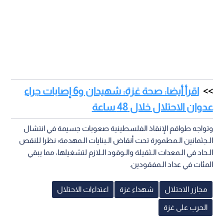
ونبهت الصحة إلى أن أعدادا من الـضحايا لا يزالون تحت الركام وفي
الطرقات، في ظل عجز طواقم الإسعاف والـدفاع المدني عن
الوصول إليهم حتى الآن.
يذكر أن هذا الـتصاعد الـمستمر في أعداد الـضحايا بعد إعلان وقف
إطلاق النار يعود إلى استمرار الخروقات الـميدانية وتفجير الـمنازل،
إضافة إلى الـوفيات الـمتأثرة بجراح حرجة أو من جراء خطورة الأوضاع
الصحية الـتي يعاني منها المرضى والمصابون في غزة.