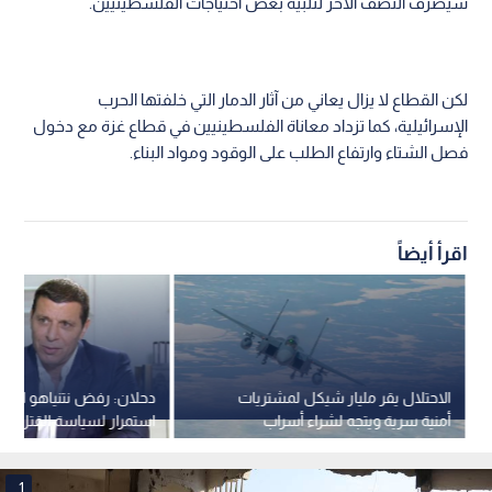
سيصرف النصف الآخر لتلبية بعض احتياجات الفلسطينيين.
لكن القطاع لا يزال يعاني من آثار الدمار التي خلفتها الحرب
الإسرائيلية، كما تزداد معاناة الفلسطينيين في قطاع غزة مع دخول
فصل الشتاء وارتفاع الطلب على الوقود ومواد البناء.
اقرأ أيضاً
الاحتلال يقر مليار شيكل لمشتريات
دحلان: رفض نتنياهو اتفاق
أمنية سرية ويتجه لشراء أسراب
استمرار لسياسة القتل وتح
مقاتلات جديدة
الأمريكية
1