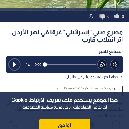
الاحتلال يشن سلسلة غارات مكثفة
سموتريتش: بقاء الجيش 
على الجنوب اللبناني بالتزامن مع تعثر
أمنية واسعة بلبنان ضرور
مفاوضات روما
أمن الشمال
1
هذا الموقع يستخدم ملف تعريف الارتباط Cookie
لمزيد من المعلومات ، يرجى قراءة
سياسة الخصوصية
0
0
مصرع صبي "إسرائيلي" غرقا في نهر الأردن
اوافق