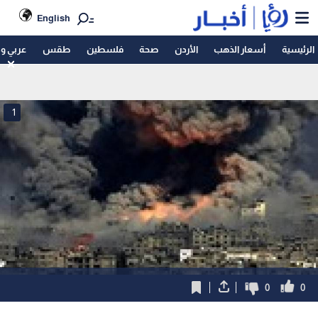
English
الرئيسية
أسعار الذهب
الأردن
صحة
فلسطين
طقس
عربي و
1
0
0