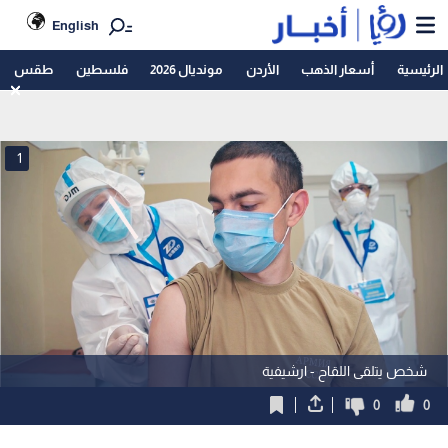
English
الرئيسية
أسعار الذهب
الأردن
مونديال 2026
فلسطين
طقس
1
شخص يتلقى اللقاح - ارشيفية
0
0