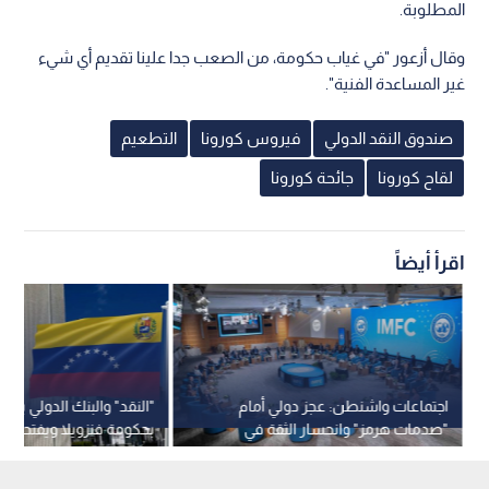
المطلوبة.
وقال أزعور "في غياب حكومة، من الصعب جدا علينا تقديم أي شيء
غير المساعدة الفنية".
صندوق النقد الدولي
فيروس كورونا
التطعيم
لقاح كورونا
جائحة كورونا
اقرأ أيضاً
اجتماعات واشنطن: عجز دولي أمام
"النقد" والبنك الدولي يعيد
"صدمات هرمز" وانحسار الثقة في
بحكومة فنزويلا ويفتحان ب
القيادة الأمريكية
المالي