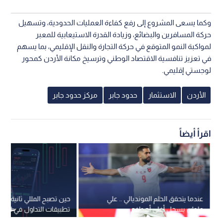
وكما يسعى المشروع إلى رفع كفاءة العمليات الحدودية، وتسهيل
حركة المسافرين والبضائع، وزيادة القدرة الاستيعابية للمعبر
لمواكبة النمو المتوقع في حركة التجارة والنقل الإقليمي، بما يسهم
في تعزيز تنافسية الاقتصاد الوطني وترسيخ مكانة الأردن كمحور
لوجستي إقليمي.
الأردن
الاستثمار
حدود جابر
مركز حدود جابر
اقرأ أيضاً
عندما يتحقق الحلم المونديالي .. علي
حين تصبح المللي ثانية فار
علوان يسجل أغلى أهدافه
تطبيقات التداول في الأرد
تقنية