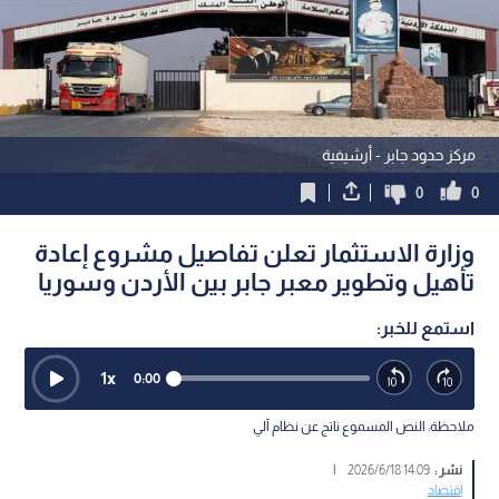
مركز حدود جابر - أرشيفية
0
0
وزارة الاستثمار تعلن تفاصيل مشروع إعادة
تأهيل وتطوير معبر جابر بين الأردن وسوريا
استمع للخبر:
1
x
0:00
ملاحظة: النص المسموع ناتج عن نظام آلي
نشر :
14:09 2026/6/18
|
اقتصاد