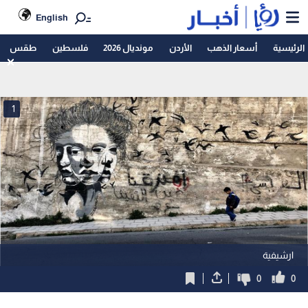
English
الرئيسية
أسعار الذهب
الأردن
مونديال 2026
فلسطين
طقس
1
ارشيفية
0
0