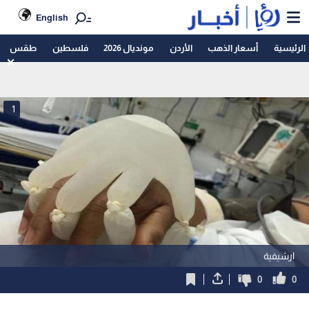
English
الرئيسية
أسعار الذهب
الأردن
مونديال 2026
فلسطين
طقس
1
ارشيفية
0
0