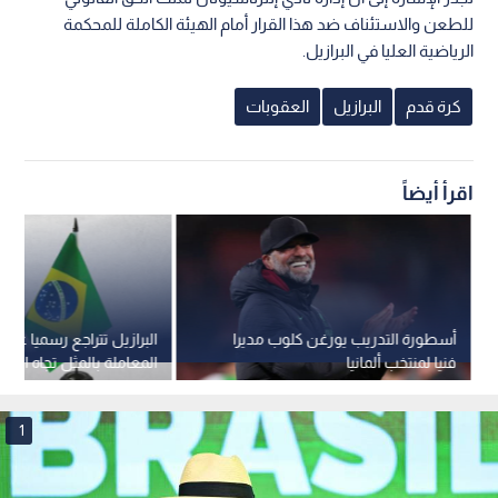
للطعن والاستئناف ضد هذا القرار أمام الهيئة الكاملة للمحكمة
الرياضية العليا في البرازيل.
كرة قدم
البرازيل
العقوبات
اقرأ أيضاً
أسطورة التدريب يورغن كلوب مديرا
البرازيل تتراجع رسميا عن م
فنيا لمنتخب ألمانيا
المعاملة بالمثل تجاه الرس
الأمريكية
1