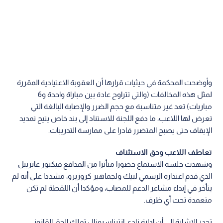
وأوضحت المحكمة في حيثيات قرارها أن العقوبة الاعتيادية المقررة
لمثل هذه المخالفات (والتي تتراوح عادة بين مباراة واحدة و6
مباريات) تعد غير متناسبة مع حجم الضرر والإصابة البالغة التي
تعرض لها اللاعب، ما دفع اللجنة للاستناد إلى بند خاص يتيح تمديد
الإيقاف حتى يصبح المتضرر قادرا على ممارسة التدريبات.
تعاطف اللاعب وحق الاستئناف
وشهدت جلسة الاستماع حضورا متأثرا من المدافع فيكتور غابرييل
الذي قدم اعتذاره الرسمي لبيك ولجماهير كروزيرو، مشددا على أنه لم
يتأخر في إبداء مشاعر الدعم للمصاب، ومؤكدا أن اللقطة لم تكن
متعمدة تحت أي ظرف.
تجدر الإشارة إلى أن إدارة نادي إنترناسيونال تملك الحق القانوني