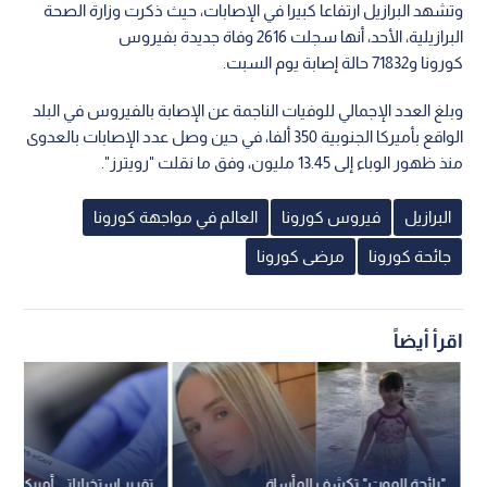
وتشهد البرازيل ارتفاعا كبيرا في الإصابات، حيث ذكرت وزارة الصحة
البرازيلية، الأحد، أنها سجلت 2616 وفاة جديدة بفيروس
كورونا و71832 حالة إصابة يوم السبت.
وبلغ العدد الإجمالي للوفيات الناجمة عن الإصابة بالفيروس في البلد
الواقع بأميركا الجنوبية 350 ألفا، في حين وصل عدد الإصابات بالعدوى
منذ ظهور الوباء إلى 13.45 مليون، وفق ما نقلت "رويترز".
البرازيل
فيروس كورونا
العالم في مواجهة كورونا
جائحة كورونا
مرضى كورونا
اقرأ أيضاً
"رائحة الموت" تكشف المأساة..
تقرير استخباراتي أميركي ي