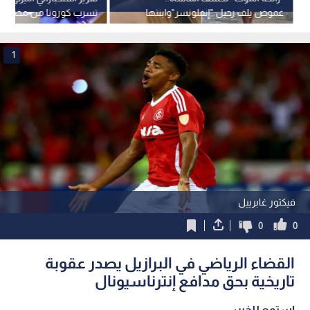
غموض يلف رحيل "إنفلونسر"وابنتها
تسرب كورونا من مختبر
داخل شقة مغلقة
1
فيكتور غابرييل
0
0
القضاء الرياضي في البرازيل يصدر عقوبة
تاريخية بحق مدافع إنترناسيونال
استمع للخبر: