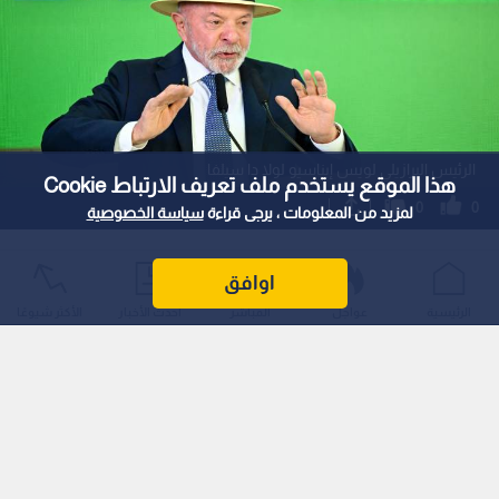
الرئيس البرازيلي لويس إيناسيو لولا دا سيلفا
هذا الموقع يستخدم ملف تعريف الارتباط Cookie
0
0
لمزيد من المعلومات ، يرجى قراءة
سياسة الخصوصية
البرازيل ترفض منح تأشيرات لمسؤولين
اوافق
أمريكيين تفاديا للاستغلال السياسي قبل
الرئيسية
عواجل
المباشر
أحدث الأخبار
الأكثر شيوعًا
الانتخابات
استمع للخبر:
1
x
0:00
ملاحظة: النص المسموع ناتج عن نظام آلي