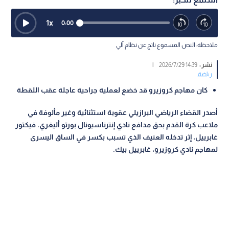
1
x
0:00
ملاحظة: النص المسموع ناتج عن نظام آلي
نشر :
14:39 2026/7/29
|
رياضة
كان مهاجم كروزيرو قد خضع لعملية جراحية عاجلة عقب اللقطة
أصدر القضاء الرياضي البرازيلي عقوبة استثنائية وغير مألوفة في
ملاعب كرة القدم بحق مدافع نادي إنترناسيونال بورتو أليغري، فيكتور
غابرييل، إثر تدخله العنيف الذي تسبب بكسر في الساق اليسرى
لمهاجم نادي كروزيرو، غابرييل بيك.