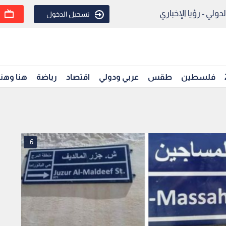
ولي - رؤيا الإخباري
تسجيل الدخول
فلسطين
طقس
عربي ودولي
اقتصاد
رياضة
هنا وهن
6