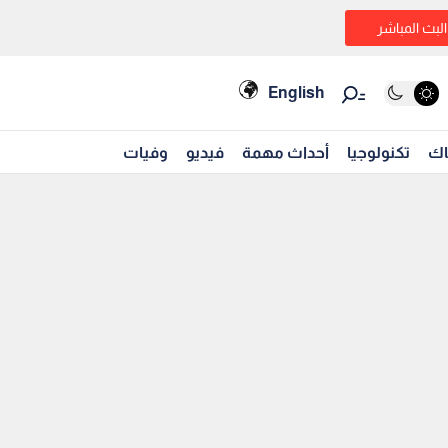
البث المباشر
English
اك
تكنولوجيا
أحداث مهمة
فيديو
وفيات