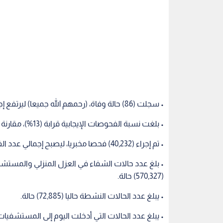
• تم إجراء (40,232) فحصا مخبريا، ليصبح إجمالي عدد الفحوصات (6,198,917) فحصا.
(570,327) حالة.
• يبلغ عدد الحالات النشطة حاليا (72,885) حالة.
• يبلغ عدد الحالات التي أدخلت اليوم إلى المستشفيات (353) حالة، فيما غادرت (297) حا
• يبلغ إجمالي عدد الحالات المؤكدة التي تتلقى العلاج في الم
القدرة الاستيعابية للمستشفيات في المملكة:
إقليم الشمال:
نسبة إشغال أسرة العزل: 48%
نسبة إشغال أسرة العناية الحثيثة: 78%
نسبة إشغال أجهزة التنفس الاصطناعي: 56%