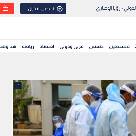
ولي - رؤيا الإخباري
تسجيل الدخول
فلسطين
طقس
عربي ودولي
اقتصاد
رياضة
هنا وهن
1