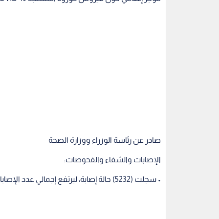
صادر عن رئاسة الوزراء ووزارة الصحة
الإصابات والشفاء والفحوصات:
• سجلت (5232) حالة إصابة، ليرتفع إجمالي عدد الإصابات إلى (650,681) حالة.
• سجلت (86) حالة وفاة، (رحمهم الله جميعا) ليرتفع إجمالي عدد الوفيات إلى (7469) حالة.
• بلغت نسبة الفحوصات الإيجابية قرابة (13%)، مقارنة مع (13.62%) يوم أمس.