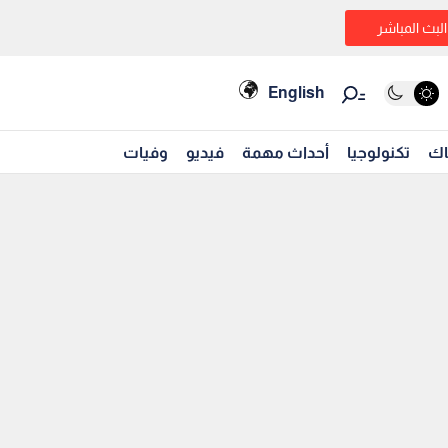
البث المباشر
English
اك
تكنولوجيا
أحداث مهمة
فيديو
وفيات