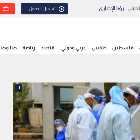
ولي - رؤيا الإخباري
تسجيل الدخول
فلسطين
طقس
عربي ودولي
اقتصاد
رياضة
هنا وهن
1