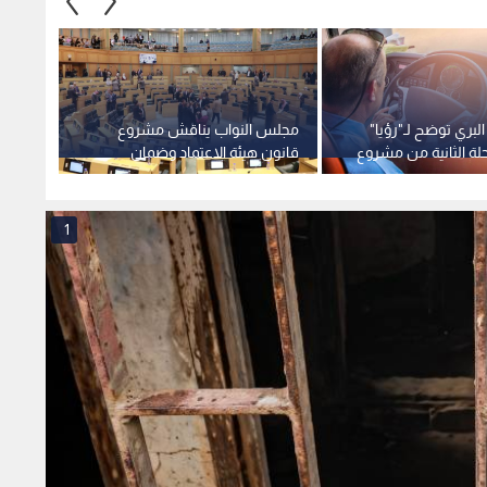
لبري توضح لـ"رؤيا"
مجلس النواب يناقش مشروع
الأحد.
لة الثانية من مشروع
قانون هيئة الاعتماد وضمان
التشغ
ظم بين المحافظات
الجودة لسنة 2026 الأحد
جديدة
1