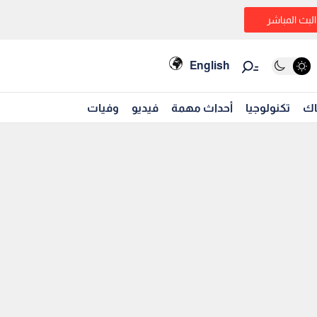
البث المباشر
English
اك
تكنولوجيا
أحداث مهمة
فيديو
وفيات