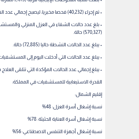
• تم إجراء (40,232) فحصا مخبريا، ليصبح إجمالي عدد الفحوصات (6,198,917) فحصا.
(570,327) حالة.
• يبلغ عدد الحالات النشطة حاليا (72,885) حالة.
• يبلغ عدد الحالات التي أدخلت اليوم إلى المستشفيات (353) حالة، فيما غادرت (297) حا
• يبلغ إجمالي عدد الحالات المؤكدة التي تتلقى العلاج في الم
القدرة الاستيعابية للمستشفيات في المملكة:
إقليم الشمال:
نسبة إشغال أسرة العزل: 48%
نسبة إشغال أسرة العناية الحثيثة: 78%
نسبة إشغال أجهزة التنفس الاصطناعي: 56%