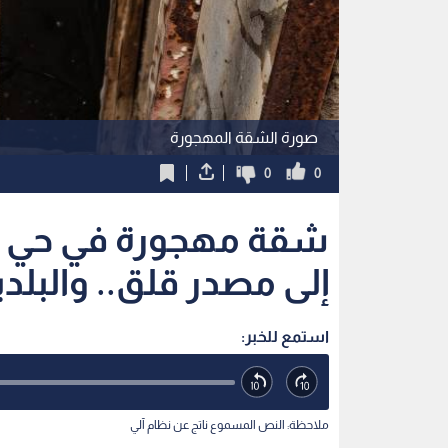
صورة الشقة المهجورة
0
0
شقة مهجورة في حي ال
إلى مصدر قلق.. والبلد
استمع للخبر:
ملاحظة: النص المسموع ناتج عن نظام آلي