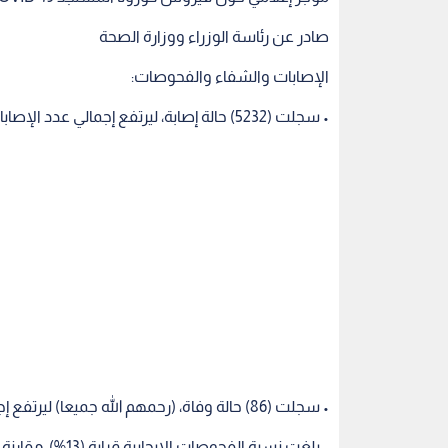
صادر عن رئاسة الوزراء ووزارة الصحة
الإصابات والشفاء والفحوصات:
• سجلت (5232) حالة إصابة، ليرتفع إجمالي عدد الإصابات إلى (650,681) حالة.
• سجلت (86) حالة وفاة، (رحمهم الله جميعا) ليرتفع إجمالي عدد الوفيات إلى (7469) حالة.
• بلغت نسبة الفحوصات الإيجابية قرابة (13%)، مقارنة مع (13.62%) يوم أمس.