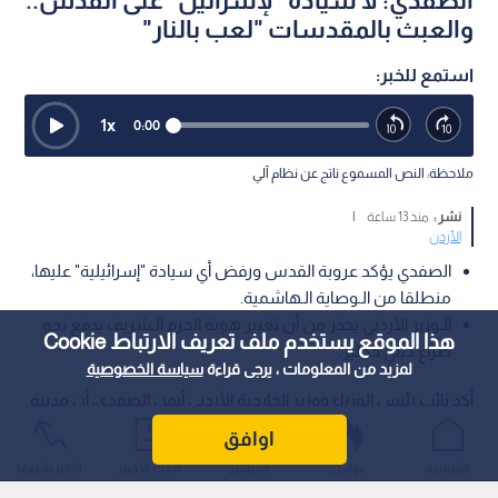
الصفدي: لا سيادة "لإسرائيل" على القدس..
والعبث بالمقدسات "لعب بالنار"
استمع للخبر:
1
x
0:00
ملاحظة: النص المسموع ناتج عن نظام آلي
نشر :
منذ 13 ساعة
|
الأردن
الصفدي يؤكد عروبة القدس ورفض أي سيادة "إسرائيلية" عليها،
منطلقا من الـوصاية الـهاشمية.
الـوزير الأردني يحذر من أن تغيير هوية الحرم الـشريف يدفع نحو
هذا الموقع يستخدم ملف تعريف الارتباط Cookie
صراع ديني خطير.
لمزيد من المعلومات ، يرجى قراءة
سياسة الخصوصية
أكد نائب رئيس الوزراء ووزير الخارجية الأردني أيمن الصفدي، أن مدينة
القدس عربية ولا سيادة للاحتلال عليها، مشيرا إلى أن دعوة الأردن
اوافق
للاجتماع الـوزاري تأتي من منطلق رئاسته للجنة وتأكيدا على الـوصاية
الرئيسية
عواجل
المباشر
أحدث الأخبار
الأكثر شيوعًا
الـهاشمية الـتاريخية على الـمقدسات الإسلامية والـمسيحية.