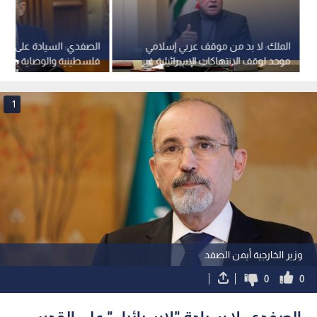
الملك: لا بد من موقف عربي إسلامي
الصفدي: السيادة على ال
موحد لوقف الانتهاكات الإسرائيلية غير
فلسطينية والوصاية هاشم
القانونية في الأقصى
و"إسرائيل" تدفع نحو صراع
1
وزير الخارجية أيمن الصفد
0
0