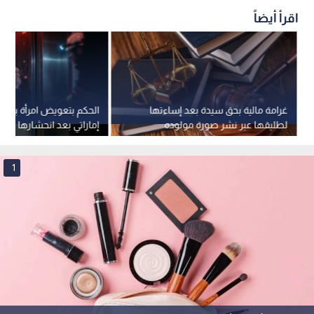
اقرأ أيضاً
غرامة مالية بحق سيدة بعد إساءتها
ا
لطليقها عبر نشر صورة مولوده
إماراتي بعد انحشارها في
الجديد في الإمارات
1