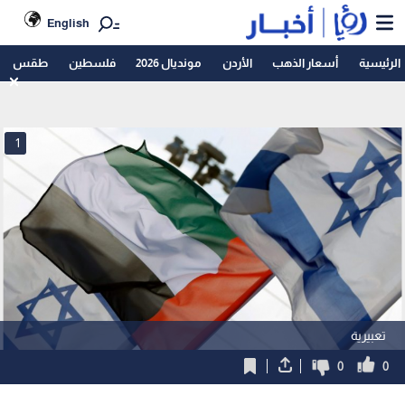
English
الرئيسية
أسعار الذهب
الأردن
مونديال 2026
فلسطين
طقس
1
تعبيرية
0
0