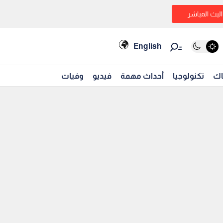
البث المباشر
English
اك
تكنولوجيا
أحداث مهمة
فيديو
وفيات