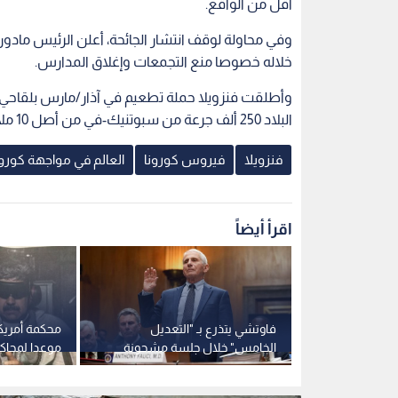
أقل من الواقع.
وفي محاولة لوقف انتشار الجائحة، أعلن الرئيس مادور
خلاله خصوصا منع التجمعات وإغلاق المدارس.
وأطلقت فنزويلا حملة تطعيم في آذار/مارس بلقاحي 
البلاد 250 ألف جرعة من سبوتنيك-في من أصل 10 ملايين جرعة تم الاتفاق عليها مع موسكو.
فنزويلا
فيروس كورونا
العالم في مواجهة كورون
اقرأ أيضاً
ر الحرب "بيت
فاوتشي يتذرع بـ "التعديل
"واشنطن
الخامس" خلال جلسة مشحونة
موعدا لمحاكم
ومتوترة في مجلس الشيوخ حول
بتهم الاتجار 
أصول كورونا