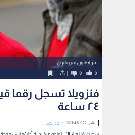
مواطنون فنزويليون
0
0
فنزويلا تسجل رقما قيا
٢٤ ساعة
نشر :
10:27 2021/4/5
|
عربي دولي
سجلت فنزويلا التي تواجه منذ بداية آذار/مارس موجة