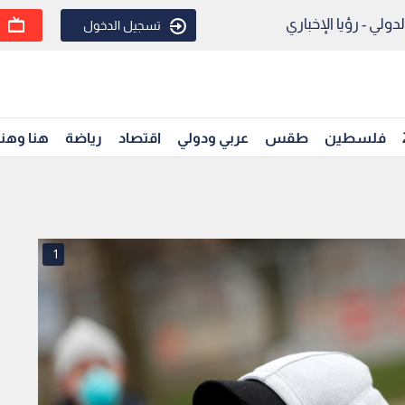
ولي - رؤيا الإخباري
تسجيل الدخول
فلسطين
طقس
عربي ودولي
اقتصاد
رياضة
هنا وهن
1