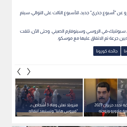
و عن "أسبوع جذري" جديد، للأسبوع الثالث على التوالي، سيتم
سبوتنيك-في الروسي وسينوفارم الصيني. وحتى الآن، تلقت
ا
جائحة كورونا
محكمة أمريكية تحدد حزيران 2027
فنزويلا تعلن وفاة 3 أشخاص بـ
ارتفاع 
ة مادورو وزوجته
"فيروس هانتا" وتستبعد انتقاله
بالمخدرات
بين البشر
ألف م