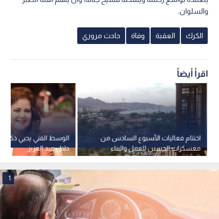
والسلوان.
الكرك
العقبة
وفاة
حادث مروري
اقرأ أيضاً
اختتام فعاليات الأسبوع السادس من
الوسط الفني يحيي ذكرى رح
معسكرات الحسين للعمل والبناء
دلال عبد العزيز
بالعقبة لعام 2026
1