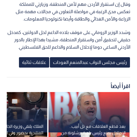
وقال إن استقرار الأردن مهم لأمن المنطقة، وزيارتي للمملكة
تعكس مدى الرغبة في مواصلة التعاون في مجالات مهمة مثل
الزراعة والأمن الغذائي والطاقة وأيضا تكنولوجيا المعلومات.
وشدد الوزير الروماني على موقف بلاده الداعم لحل الدولتين، كمدخل
حقيقي لتحقيق أمن واستقرار المنطقة، مشيدا بهذا الإطار بالدور
الأردني الساعي دوما لإحلال السلام والداعم للحق الفلسطيني.
رئيس مجلس النواب عبدالمنعم العودات
علاقات ثنائية
اقرأ أيضاً
بعد قطع العلاقات مع تل أبيب..
الملك يلتقي وزيرة الخارجية
الاحتلال يمنع رئيس بلدية برشلونة من
الفنلندية بحضور ولي العهد