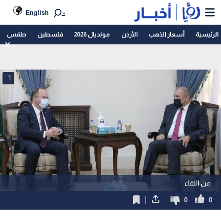
English
الرئيسية
أسعار الذهب
الأردن
مونديال 2026
فلسطين
طقس
1
من اللقاء
0
0