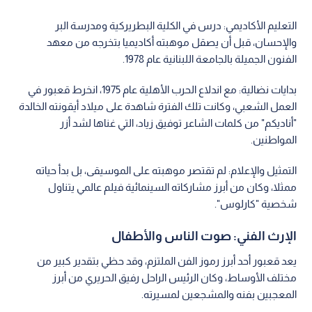
ولد أحمد قعبور في بيروت عام 1955، ونشأ في بيئة فنية بامتياز؛
فوالده هو محمود الرشيدي، أحد عازفي الكمان الأولين في لبنان.
التعليم الأكاديمي: درس في الكلية البطريركية ومدرسة البر
والإحسان، قبل أن يصقل موهبته أكاديميا بتخرجه من معهد
الفنون الجميلة بالجامعة اللبنانية عام 1978.
بدايات نضالية: مع اندلاع الحرب الأهلية عام 1975، انخرط قعبور في