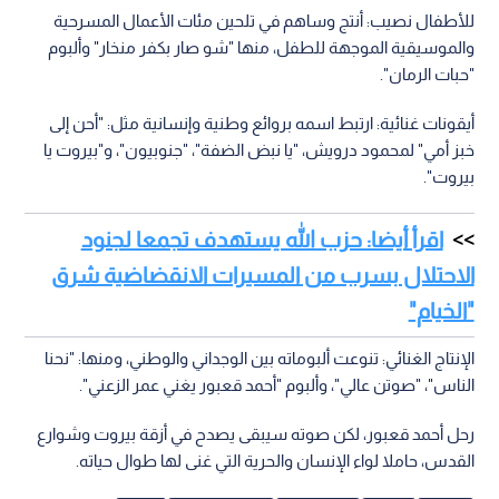
العمل الشعبي، وكانت تلك الفترة شاهدة على ميلاد أيقونته الخالدة
"أناديكم" من كلمات الشاعر توفيق زياد، التي غناها لشد أزر
المواطنين.
التمثيل والإعلام: لم تقتصر موهبته على الموسيقى، بل بدأ حياته
ممثلا، وكان من أبرز مشاركاته السينمائية فيلم عالمي يتناول
شخصية "كارلوس".
الإرث الفني: صوت الناس والأطفال
يعد قعبور أحد أبرز رموز الفن الملتزم، وقد حظي بتقدير كبير من
مختلف الأوساط، وكان الرئيس الراحل رفيق الحريري من أبرز
المعجبين بفنه والمشجعين لمسيرته.
للأطفال نصيب: أنتج وساهم في تلحين مئات الأعمال المسرحية
والموسيقية الموجهة للطفل، منها "شو صار بكفر منخار" وألبوم
"حبات الرمان".
أيقونات غنائية: ارتبط اسمه بروائع وطنية وإنسانية مثل: "أحن إلى