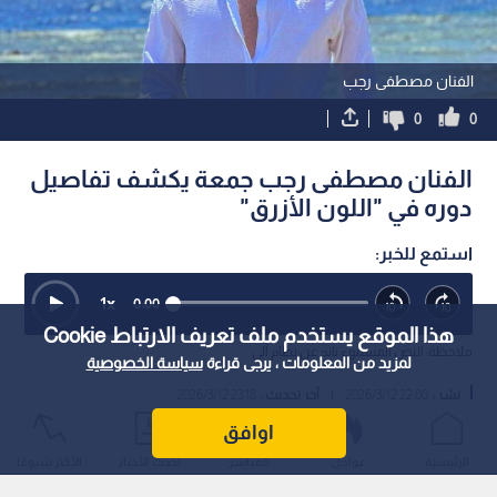
الجامعة العربية تدين اعتداءات
مصدر أمني لـ"رؤيا أخبار
الاحتلال المتواصلة على لبنان
الجنسية السودانية ينهي ح
منزله في عمان -فيديو
1
هذا الموقع يستخدم ملف تعريف الارتباط Cookie
لمزيد من المعلومات ، يرجى قراءة
سياسة الخصوصية
اوافق
الفنان مصطفى رجب
الرئيسية
عواجل
المباشر
أحدث الأخبار
الأكثر شيوعًا
0
0