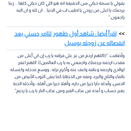
يقولي يا بسمة حياتي بس الحقيقة انه هو اللي كان حياتي كلها ... ربنا
يرحمك يا اغلى من روحي يا اطيب اب في الدنيا ... ان لله و ان اليه
راجعون."
اقرأ أيضا : شاهد أول ظهور لتامر حسني بعد
انفصاله عن زوجته بوسيل
وأضافت: "((اللهم ارحم من عز علي فراقه يا رب إن ابي أغلى من
فقدت ارحمه برحمتك واجمعني به يا رب العالمين)). اللهم اغفر
لوالدي وارحمه وعافه واعف عنه وأكرم نزله ، ووسع مدخله واغسله
بالماء والثلج والبرد، ونقه من الخطايا كما ينقى الثوب الأبيض من
الدنس، وأبدله دارا خيرا من داره، وأهلا خيرا من أهله ، وأدخله الجنة
بغير حساب و أعذه من عذاب القبر ومن عذاب النار يا رب يا رحيم".