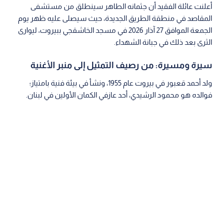
وبحسب بيان صادر عن آل قعبور، سيشيع جثمانه الطاهر يوم غد
الجمعة، في وداع مهيب يليق بمسيرة "صاحب أناديكم".
تفاصيل الجنازة ومراسم الوداع
أعلنت عائلة الفقيد أن جثمانه الطاهر سينطلق من مستشفى
المقاصد في منطقة الطريق الجديدة، حيث سيصلى عليه ظهر يوم
الجمعة الموافق 27 آذار 2026 في مسجد الخاشقجي ببيروت، ليوارى
الثرى بعد ذلك في جبانة الشهداء.
سيرة ومسيرة: من رصيف التمثيل إلى منبر الأغنية