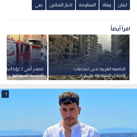
خبز أمي" لمحمود درويش، "يا نبض الضفة"، "جنوبيون"، و"بيروت يا
بيروت".
اقرأ أيضا: حزب الله يستهدف تجمعا لجنود
الاحتلال بسرب من المسيرات الانقضاضية شرق
"الخيام"
الإنتاج الغنائي: تنوعت ألبوماته بين الوجداني والوطني، ومنها: "نحنا
الناس"، "صوتن عالي"، وألبوم "أحمد قعبور يغني عمر الزعني".
رحل أحمد قعبور، لكن صوته سيبقى يصدح في أزقة بيروت وشوارع
القدس، حاملا لواء الإنسان والحرية التي غنى لها طوال حياته.
لبنان
وفاة
المقاومة
اخبار الفنانين
نعي
اقرأ أيضاً