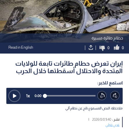
حطام طائرة مسيرة
Read in English
0
0
إيران تعرض حطام طائرات تابعة للولايات
المتحدة والاحتلال أسقطتها خلال الحرب
استمع للخبر:
1
x
0:00
ملاحظة: النص المسموع ناتج عن نظام آلي
نشر :
9:40 2026/8/8
|
عربي دولي