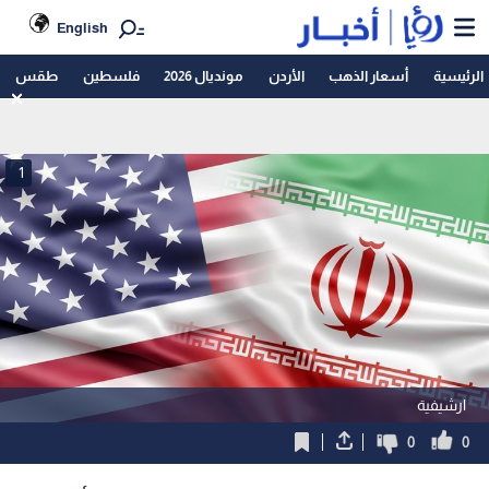
English
الرئيسية
أسعار الذهب
الأردن
مونديال 2026
فلسطين
طقس
1
ارشيفية
0
0