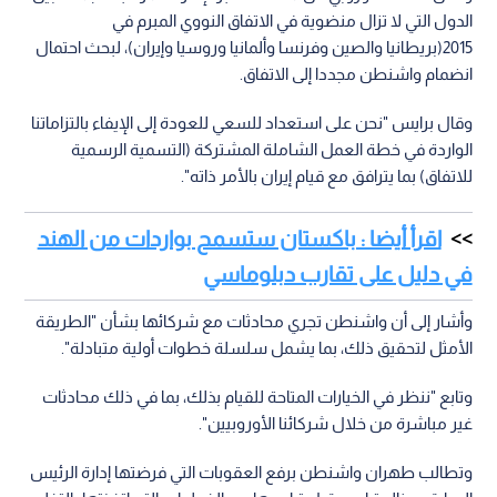
الدول التي لا تزال منضوية في الاتفاق النووي المبرم في
2015(بريطانيا والصين وفرنسا وألمانيا وروسيا وإيران)، لبحث احتمال
انضمام واشنطن مجددا إلى الاتفاق.
وقال برايس "نحن على استعداد للسعي للعودة إلى الإيفاء بالتزاماتنا
الواردة في خطة العمل الشاملة المشتركة (التسمية الرسمية
للاتفاق) بما يترافق مع قيام إيران بالأمر ذاته".
اقرأ أيضا : باكستان ستسمح بواردات من الهند
في دليل على تقارب دبلوماسي
وأشار إلى أن واشنطن تجري محادثات مع شركائها بشأن "الطريقة
الأمثل لتحقيق ذلك، بما يشمل سلسلة خطوات أولية متبادلة".
وتابع "ننظر في الخيارات المتاحة للقيام بذلك، بما في ذلك محادثات
غير مباشرة من خلال شركائنا الأوروبيين".
وتطالب طهران واشنطن برفع العقوبات التي فرضتها إدارة الرئيس