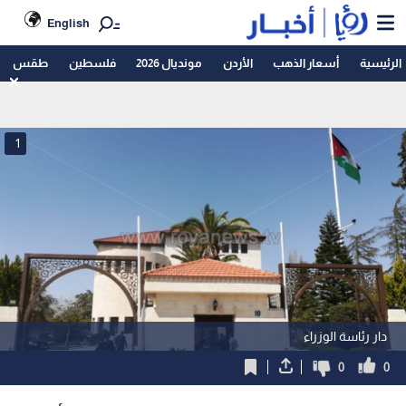
English
الرئيسية
أسعار الذهب
الأردن
مونديال 2026
فلسطين
طقس
1
دار رئاسة الوزراء
0
0