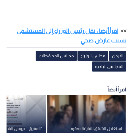
اقرأ أيضا : نقل رئيس الوزراء إلى المستشفى
بسبب عارض صحي
الأردن
مجلس الوزراء
مجالس المحافظات
المجالس البلدية
اقرأ أيضاً
استغلال الشقق الفارغة بعقود
"المفرق.. عروس البادية"..