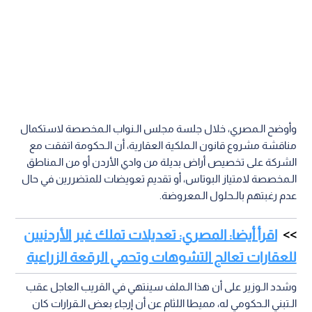
وأوضح الـمصري، خلال جلسة مجلس الـنواب الـمخصصة لاستكمال
مناقشة مشروع قانون الـملكية العقارية، أن الـحكومة اتفقت مع
الشركة على تخصيص أراض بديلة من وادي الأردن أو من الـمناطق
الـمخصصة لامتياز البوتاس، أو تقديم تعويضات للمتضررين في حال
عدم رغبتهم بالـحلول الـمعروضة.
اقرأ أيضا: المصري: تعديلات تملك غير الأردنيين
للعقارات تعالج التشوهات وتحمي الرقعة الزراعية
وشدد الـوزير على أن هذا الـملف سينتهي في القريب العاجل عقب
الـتبني الـحكومي له، مميطا اللثام عن أن إرجاء بعض الـقرارات كان