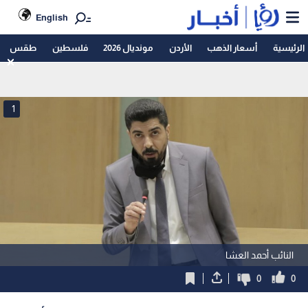
English
الرئيسية
أسعار الذهب
الأردن
مونديال 2026
فلسطين
طقس
1
النائب أحمد العشا
0
0