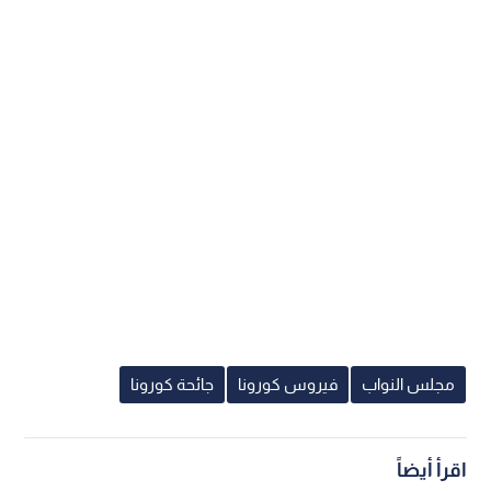
مجلس النواب
فيروس كورونا
جائحة كورونا
اقرأ أيضاً