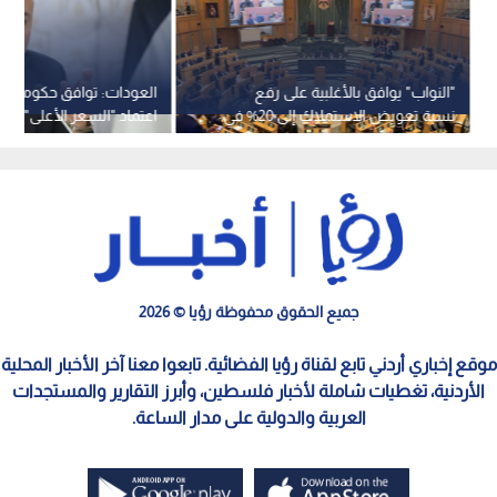
"النواب" يوافق بالأغلبية على رفع
العودات: توافق حكومي ني
نسبة تعويض الاستملاك إلى 20% في
اعتماد "السعر الأعلى" ور
"الملكية العقارية"
التعويض عند الاستملاك إلى 
جميع الحقوق محفوظة رؤيا © 2026
موقع إخباري أردني تابع لقناة رؤيا الفضائية. تابعوا معنا آخر الأخبار المحلية
الأردنية، تغطيات شاملة لأخبار فلسطين، وأبرز التقارير والمستجدات
العربية والدولية على مدار الساعة.