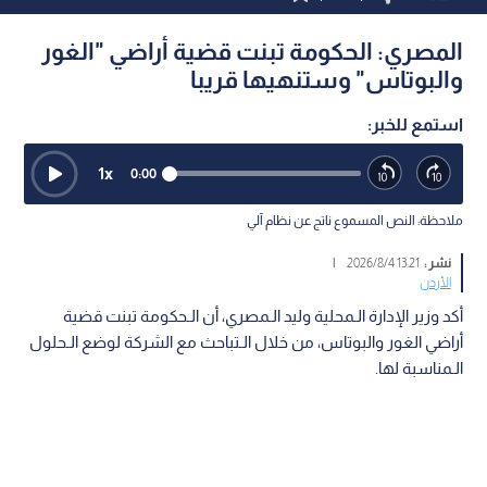
المصري: الحكومة تبنت قضية أراضي "الغور
والبوتاس" وستنهيها قريبا
استمع للخبر:
1
x
0:00
ملاحظة: النص المسموع ناتج عن نظام آلي
نشر :
13:21 2026/8/4
|
الأردن
أكد وزير الإدارة الـمحلية وليد الـمصري، أن الـحكومة تبنت قضية
أراضي الغور والبوتاس، من خلال الـتباحث مع الشركة لوضع الـحلول
الـمناسبة لها.