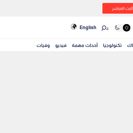
البث المباشر
English
اك
تكنولوجيا
أحداث مهمة
فيديو
وفيات