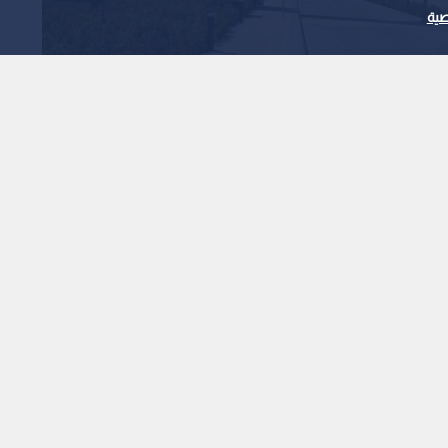
ية
إيرادات "الحكمة للأدوية" ترتفع إلى 1.728 مليار
1
x
0:00