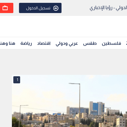
ولي - رؤيا الإخباري
تسجيل الدخول
فلسطين
طقس
عربي ودولي
اقتصاد
رياضة
هنا وهن
1