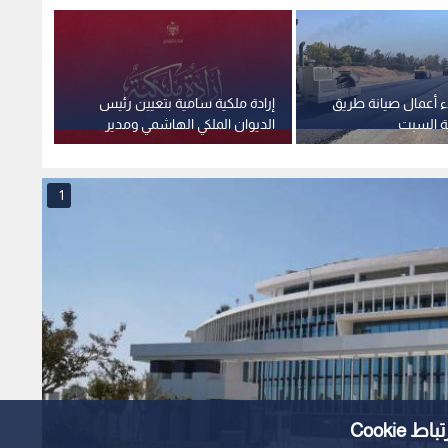
ء أعمال صيانة طريق
إرادة ملكية سامية بتعيين رئيس
استغلا
ية السبت
الديوان الملكي الهاشمي ومدير
وهمية 
مكتب جلالة الملك عضوين في
صادمة
مجلس الأمن القومي
1
Cooki