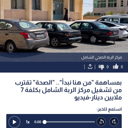
مركز الربة الصحي الشامل
0
0
بمساهمة "من هنا نبدأ".. "الصحة" تقترب
من تشغيل مركز الربة الشامل بكلفة 7
ملايين دينار-فيديو
استمع للخبر:
1
x
0:00