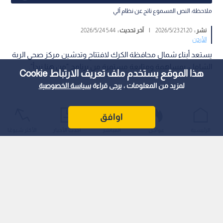
ملاحظة: النص المسموع ناتج عن نظام آلي
نشر :
21:20 2026/5/23
|
آخر تحديث :
5:44 2026/5/24
الأردن
يستعد أبناء شمال محافظة الكرك لافتتاح وتدشين مركز صحي الربة
الشامل، بمساهمة ومتابعة مستمرة من برنامج "من هنا نبدأ".
هذا الموقع يستخدم ملف تعريف الارتباط Cookie
لمزيد من المعلومات ، يرجى قراءة
سياسة الخصوصية
اوافق
الرئيسية
عواجل
المباشر
أحدث الأخبار
الأكثر شيوعًا
ويعد هذا المشروع الطبي الضخم بمثابة مستشفى مصغر سينهي