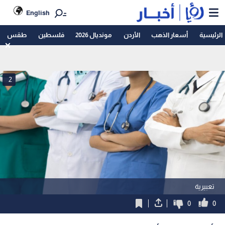
English
الرئيسية
أسعار الذهب
الأردن
مونديال 2026
فلسطين
طقس
2
تعبيرية
0
0