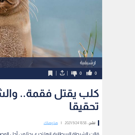
ارشيفية
0
0
كلب يقتل فقمة.. والش
تحقيقا
نشر :
18:58 2021/3/24
|
هنا وهناك
قالت الشرطة البريطانية، إنها تجري بحثا من أجل ا