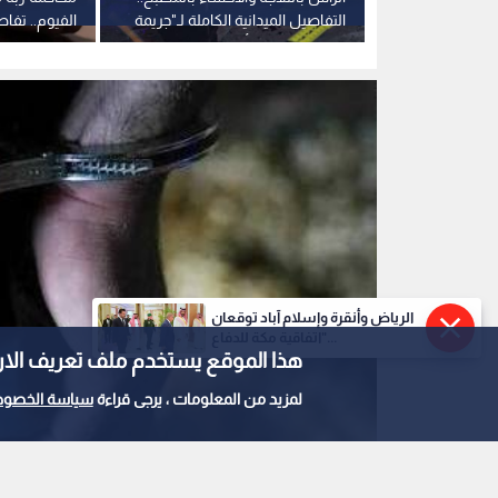
سجن - تعبيرية
1
0
الرياض وأنقرة وإسلام آباد توقعان
زوجة وعشيقها ينهيان
"اتفاقية مكة للدفاع...
هذا الموقع يستخدم ملف تعريف الارتباط e
جثمانه في مدينة بدر ا
لمزيد من المعلومات ، يرجى قراءة
سياسة الخصوص
استمع للخبر: