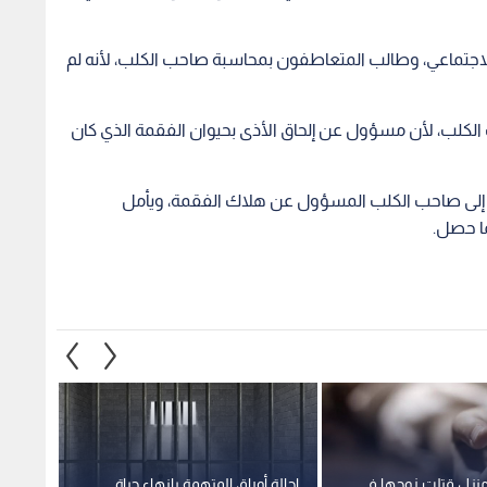
منزل قتلت زوجها في
إحالة أوراق المتهمة بإنهاء حياة
وضع ج
يل الجريمة وإخفاء
الطفلة "لارين" إلى مفتي مصر
وتخلص 
سائح أ
في تاي
1