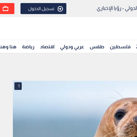
ولي - رؤيا الإخباري
تسجيل الدخول
فلسطين
طقس
عربي ودولي
اقتصاد
رياضة
هنا وهن
1