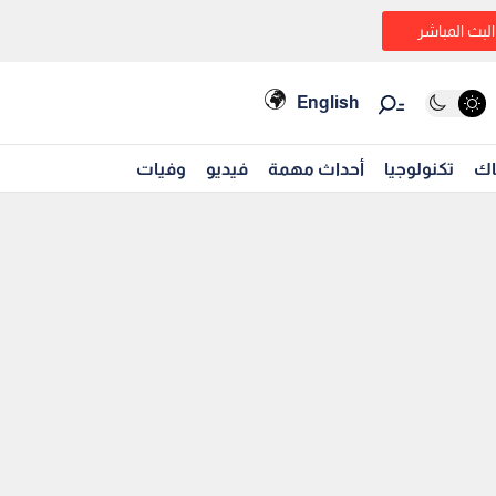
البث المباشر
English
اك
تكنولوجيا
أحداث مهمة
فيديو
وفيات