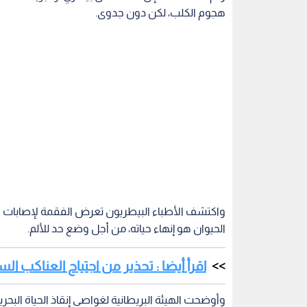
واكتشف الأطباء البيطريون تعرض الفقمة لإصابات
الحيوان هو إنهاء حياته، من أجل وضع حد للألم.
اقرأ أيضا : تحذير من اجتياح العناكب ا
وأوضحت الهيئة البريطانية لغواصي إنقاذ الحياة البح
المفاصل، فصارت حظوظ نجاته ضئيلة للغاية.
وتم تداول صور الفقمة بكثرة على منصات التواصل ا
يبادر إلى منع الاعتداء والتحكم في الحيوان الذي يربيه.
وحث مستنكرو الحادث، على فرض غرامة على صاحب ال
يوصف بالمحبوب في المكان.
وأوضحت الشرطة، أن تحقيقا يجري من أجل الوصول 
المحققون في أن يبادر شهود إلى الحديث والإبلاغ ع