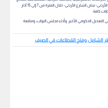
والعشرون من ضمن سلسلة استطلاعات “المؤشر الأردني- نبض الشارع الأردني- خلال الفترة من 7 إلى 15 آذار
ظات كافة.
ركز موضوع استطلاع نبض الشارع الأردني-27 على التعديل الحكومي الأخير، وأداء مجلس النواب، ومتابعة
لحظر الشامل وفتح القطاعات في الصيف