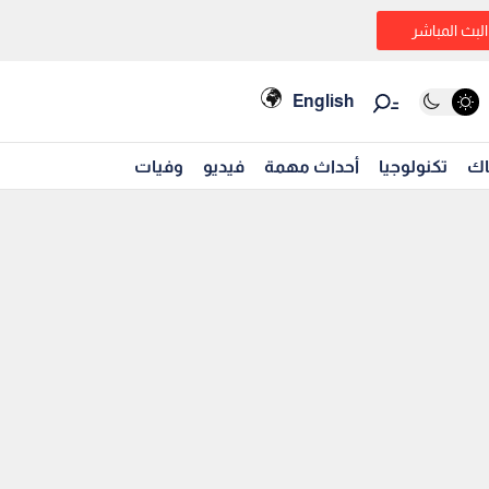
البث المباشر
English
اك
تكنولوجيا
أحداث مهمة
فيديو
وفيات