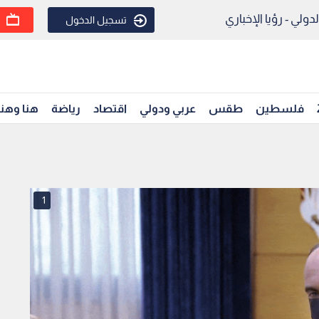
ولي - رؤيا الإخباري
تسجيل الدخول
فلسطين
طقس
عربي ودولي
اقتصاد
رياضة
هنا وهن
1