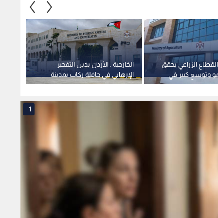
 القطاع الزراعي يحقق
الخارجية : الأردن يدين التفجير
الأشغا
مو وتوسع كبير في
الإرهابي في حافلة ركاب بمدينة
معان -
طنية
جرمانا بريف دمشق في سوريا
1