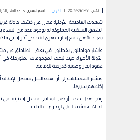
نشر :
19:54 2026/8/6
|
الأردن
|
اسم المحرر :
محمد البشير الخوا
شهدت العاصمة الأردنية عمان عن كشف حادثة غريبة حي
الشقق السكنية المملوكة له بوجود عدد من النساء 
مع ادعائهن دفع إيجار شهري لشخص آخر ادعى ملكيت
وأشار مواطنون يقطنون في بعض المناطق عن مشاه
الآونة الأخيرة، حيث تبحث المجموعات المتورطة في أ
عقود إيجار وهمية كذريعة للإقامة.
وتشير الـمعطيات إلى أن هذه الحيل تستغل لإطالة أم
إخلائهم سريعا.
وفي هذا الصدد، أوضح المحامي فيصل استيتية في تصريح
الحالات، مشددا على الإجراءات التالية: