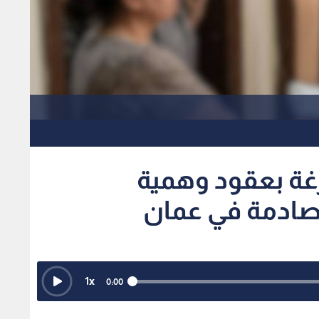
غة بعقود وهمية
 صادمة في عمان
1
x
0:00