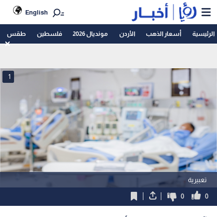
English
الرئيسية
أسعار الذهب
الأردن
مونديال 2026
فلسطين
طقس
1
تعبيرية
0
0