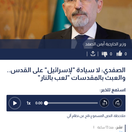
وزير الخارجية أيمن الصفد
0
0
الصفدي: لا سيادة "لإسرائيل" على القدس..
والعبث بالمقدسات "لعب بالنار"
استمع للخبر:
1
x
0:00
ملاحظة: النص المسموع ناتج عن نظام آلي
نشر :
منذ 13 ساعة
|