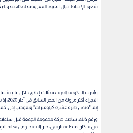
شعور الإحباط حيال القيود المفروضة لمكافحة وباء كوفيد-19 في بعض الدول مثل كندا والنمسا
الإجراء
إنما "ضمن دائرة عشرة كيلومترات" وبموجب إذن. كم