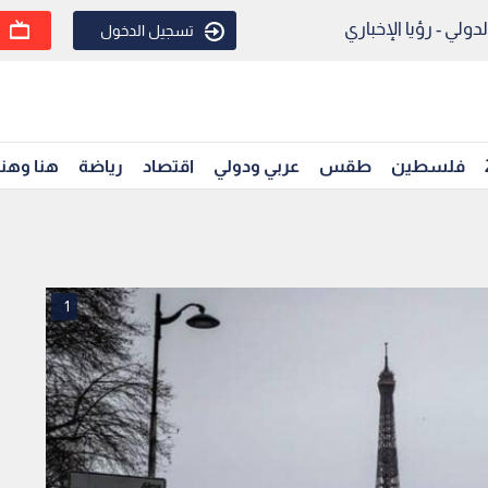
ولي - رؤيا الإخباري
تسجيل الدخول
فلسطين
طقس
عربي ودولي
اقتصاد
رياضة
هنا وهن
1