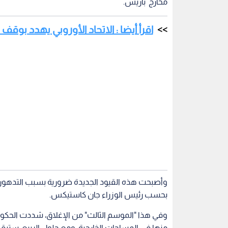
مخارج باريس.
اقرأ أيضا : الاتحاد الأوروبي يهدد بوقف
وأصبحت هذه القيود الجديدة ضرورية بسبب التدهور ال
بحسب رئيس الوزراء جان كاستيكس.
وفي هذا "الموسم الثالث" من الإغلاق، شددت الحكومة
منها في المساحات الخارجية. ومع حلول الربيع، ستبق