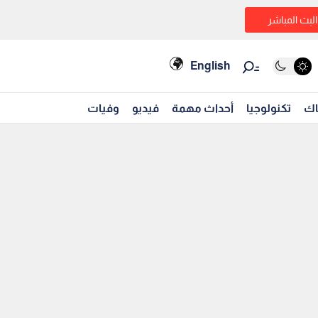
البث المباشر
English
اك
تكنولوجيا
أحداث مهمة
فيديو
وفيات