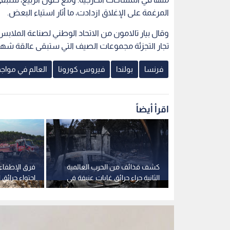
المرغمة على الإغلاق ازدادت، ما أثار استياء البعض.
وقال بيار تالامون من الاتحاد الوطني لصناعة الملابس
تجار التجزئة مجموعات الصيف التي ستبقى عالقة شهرا
فرنسا
بولندا
فيروس كورونا
العالم في مواج
اقرأ أيضاً
 مسيرة ذكية
كشف قذائف من الحرب العالمية
فرق الإطفاء
 على السواحل
الثانية جراء حرائق غابات عنيفة في
احتواء حرائق 
بوردو الفرنسية
وجيروند