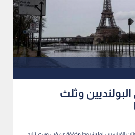
البولنديين وثلث
 وثلث الفرنسيين إنما بشروط مخففة عن قبل وسط تزايد