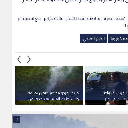
 "هذه الضربة القاضية. فهذا الحجر الثالث يتزامن مع استقدام
".
هة كورونا
الحجر الصحي
 الفرنسية تواصل
حريق بوردو محاصر ضمن نطاقه
فاوتشي
الغابات في فار
والسلطات الفرنسية تتحدث عن
الخام
استقرار الوضع
ومتوت
أصول 
1