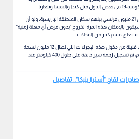
 وبلغاريا.
وأقرت الحكومة الفرنسية ثالث إغلاق خلال عام يشمل 21 مليون فرنسي بينهم سكان المنطقة الباريسية، ولو أن
 أكثر مرونة من الحجر السابق في آذار 2020، إذ سيكون بالإمكان هذه المرة الخروج "بدون فرض أي مهلة زمنية"
ا سيغلق قسم كبير من المحلات.
ورغم ذلك، سادت حركة محمومة الجمعة قبل ساعات قليلة من دخول هذه الإجراءات التي تطال 12 مليون نسمة
من سكان منطقة باريس، حيز التنفيذ. وفي نهاية اليوم، تم تسجيل زحمة سير خانقة على طول 400 كيلومتر عند
 صادرات لقاح "أسترازينيكا".. تفاصيل