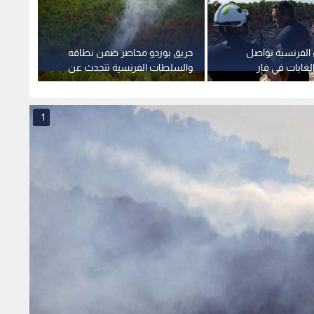
 الفرنسية تواصل
حريق بوردو محاصر ضمن نطاقه
فاوتشي
الغابات في فار
والسلطات الفرنسية تتحدث عن
الخام
استقرار الوضع
ومتوت
أصول 
1