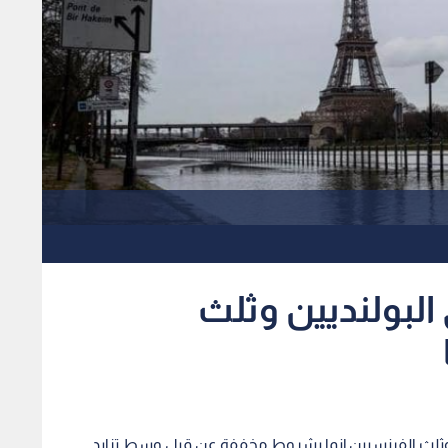
البولنديين وثلث
 وثلث الفرنسيين إنما بشروط مخففة عن قبل وسط تزايد