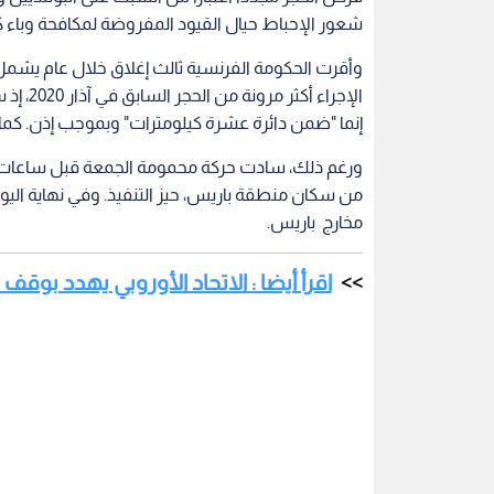
شعور الإحباط حيال القيود المفروضة لمكافحة وباء كوفيد-19 في بعض الدول مثل كندا والنمسا
الإجراء
إنما "ضمن دائرة عشرة كيلومترات" وبموجب إذن. كم
مخارج باريس.
اقرأ أيضا : الاتحاد الأوروبي يهدد بوقف