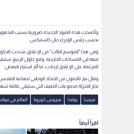
وأصبحت هذه القيود الجديدة ضرورية بسبب التدهور ال
بحسب رئيس الوزراء جان كاستيكس.
وفي هذا "الموسم الثالث" من الإغلاق، شددت الحكومة
منها في المساحات الخارجية. ومع حلول الربيع، ستبق
المرغمة على الإغلاق ازدادت، ما أثار استياء البعض.
وقال بيار تالامون من الاتحاد الوطني لصناعة الملابس
تجار التجزئة مجموعات الصيف التي ستبقى عالقة شهرا
فرنسا
بولندا
فيروس كورونا
العالم في مواج
اقرأ أيضاً