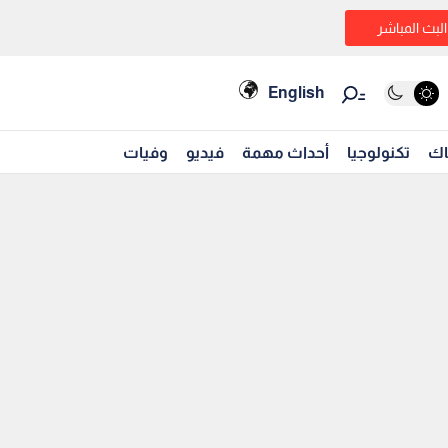
البث المباشر
English
اك
تكنولوجيا
أحداث مهمة
فيديو
وفيات