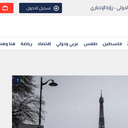
ولي - رؤيا الإخباري
تسجيل الدخول
فلسطين
طقس
عربي ودولي
اقتصاد
رياضة
هنا وهن
1