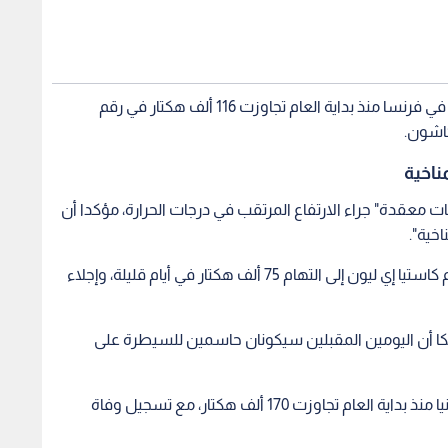
وأكد وزير الداخلية لوران نونيز أن المساحات المحترقة في فرنسا منذ بداية العام تجاوزت 116 ألف هكتار في رقم
ناخية
ت معقدة" جراء الارتفاع المرتقب في درجات الحرارة، مؤكدا أن
خية".
وأدى اتصال حريق سييرا أويستيه بحريق أفيلا في إقليم كاستيا إي ليون إلى التهام 75 ألف هكتار في أيام قليلة، وإجلاء
اسكا أن اليومين المقبلين سيكونان حاسمين للسيطرة على
وأشار سانشيز إلى أن المساحات الممتضررة في إسبانيا منذ بداية العام تجاوزت 170 ألف هكتار، مع تسجيل وفاة