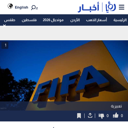
English
الرئيسية
أسعار الذهب
الأردن
مونديال 2026
فلسطين
طقس
1
تعبيرية
0
0