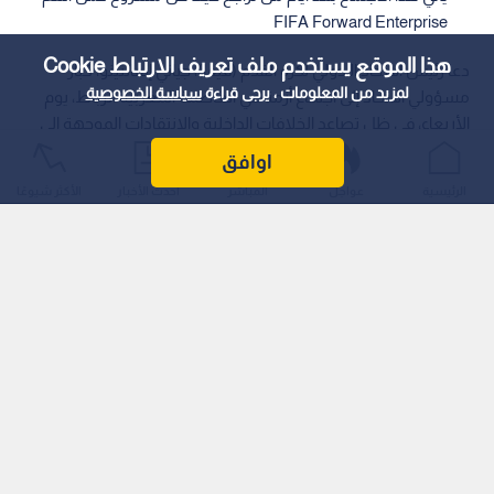
FIFA Forward Enterprise
هذا الموقع يستخدم ملف تعريف الارتباط Cookie
دعا رئيس الاتحاد الـدولي لكرة القدم (فيفا)، جياني إنفانتينو، كبار
لمزيد من المعلومات ، يرجى قراءة
سياسة الخصوصية
مسؤولي الاتحاد إلى اجتماع أزمة في العاصمة المغربية الرباط، يوم
الأربعاء، في ظل تصاعد الخلافات الداخلية والانتقادات الموجهة إلى
إدارته، على خلفية مشروع استثماري مثير للجدل يتعلق بالـحقوق
اوافق
الـتجارية لبطولات كأس العالم.
الرئيسية
عواجل
المباشر
أحدث الأخبار
الأكثر شيوعًا