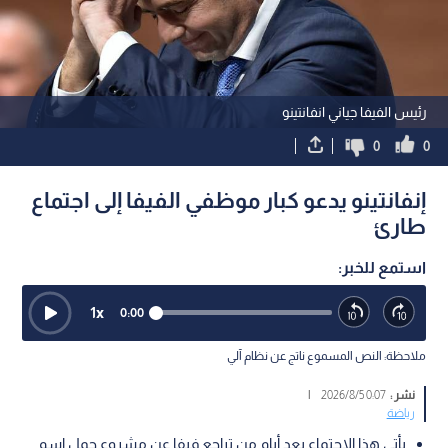
رئيس الفيفا جياني انفانتينو
0
0
إنفانتينو يدعو كبار موظفي الفيفا إلى اجتماع
طارئ
استمع للخبر:
1
x
0:00
ملاحظة: النص المسموع ناتج عن نظام آلي
نشر :
0:07 2026/8/5
|
رياضة
يأتي هذا الاجتماع بعد أيام من تراجع فيفا عن مشروع حمل اسم