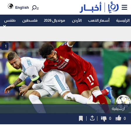
English
الرئيسية
أسعار الذهب
الأردن
مونديال 2026
فلسطين
طقس
1
ارشيفية
0
0