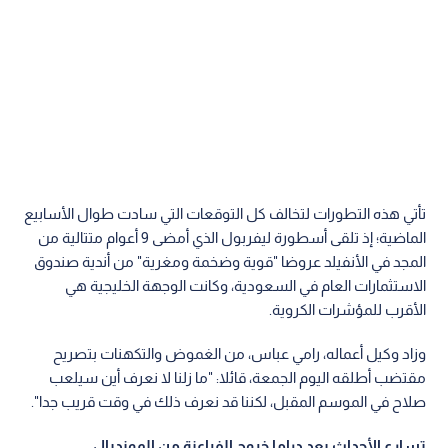
تأتي هذه التطورات لتخالف كل التوقعات التي سادت طوال الأسابيع
الماضية؛ إذ تلقى أسطورة ليفربول الذي أمضى 9 أعوام متتالية من
المجد في الأنفيلد عروضا "قوية وضخمة ومغرية" من أندية صندوق
الاستثمارات العام في السعودية، وكانت الوجهة الخليجية هي
الأقرب للمؤشرات الكروية.
وزاد وكيل أعماله، رامي عباس، من الغموض والتكهنات بتصريح
مقتضب أطلقه اليوم الجمعة، قائلا: "ما زلنا لا نعرف أين سيلعب
صلاح في الموسم المقبل، لكننا قد نعرف ذلك في وقت قريب جدا".
تسارع الأحداث بعد دراما خروج الفراعنة من المونديال