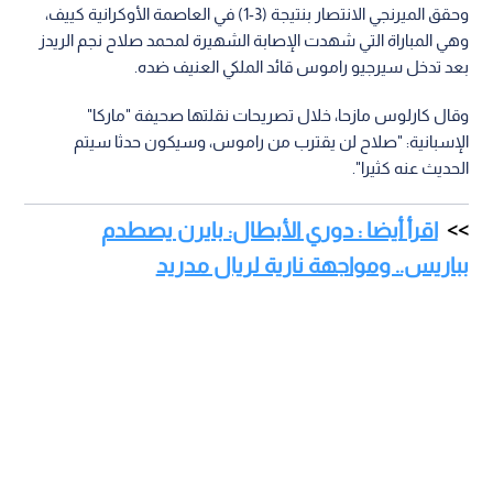
وحقق الميرنجي الانتصار بنتيجة (3-1) في العاصمة الأوكرانية كييف،
وهي المباراة التي شهدت الإصابة الشهيرة لمحمد صلاح نجم الريدز
بعد تدخل سيرجيو راموس قائد الملكي العنيف ضده.
وقال كارلوس مازحا، خلال تصريحات نقلتها صحيفة "ماركا"
الإسبانية: "صلاح لن يقترب من راموس، وسيكون حدثا سيتم
الحديث عنه كثيرا".
اقرأ أيضا : دوري الأبطال: بايرن يصطدم
بباريس.. ومواجهة نارية لريال مدريد