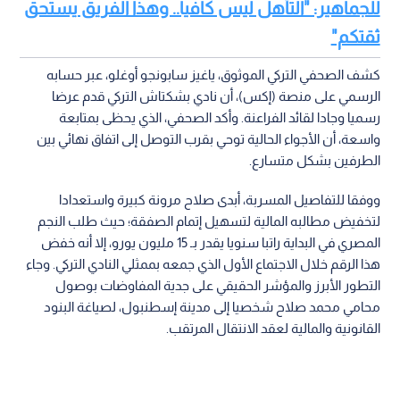
للجماهير: "التأهل ليس كافيا.. وهذا الفريق يستحق
ثقتكم"
كشف الصحفي التركي الموثوق، ياغيز سابونجو أوغلو، عبر حسابه
الرسمي على منصة (إكس)، أن نادي بشكتاش التركي قدم عرضا
رسميا وجادا لقائد الفراعنة. وأكد الصحفي، الذي يحظى بمتابعة
واسعة، أن الأجواء الحالية توحي بقرب التوصل إلى اتفاق نهائي بين
الطرفين بشكل متسارع.
ووفقا للتفاصيل المسربة، أبدى صلاح مرونة كبيرة واستعدادا
لتخفيض مطالبه المالية لتسهيل إتمام الصفقة؛ حيث طلب النجم
المصري في البداية راتبا سنويا يقدر بـ 15 مليون يورو، إلا أنه خفض
هذا الرقم خلال الاجتماع الأول الذي جمعه بممثلي النادي التركي. وجاء
التطور الأبرز والمؤشر الحقيقي على جدية المفاوضات بوصول
محامي محمد صلاح شخصيا إلى مدينة إسطنبول، لصياغة البنود
القانونية والمالية لعقد الانتقال المرتقب.