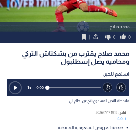
محمد صلاح
0
0
محمد صلاح يقترب من بشكتاش التركي
ومحاميه يصل إسطنبول
استمع للخبر:
1
x
0:00
ملاحظة: النص المسموع ناتج عن نظام آلي
نشر :
19:13 2026/7/17
|
رياضة
صدمة العروض السعودية الغامضة