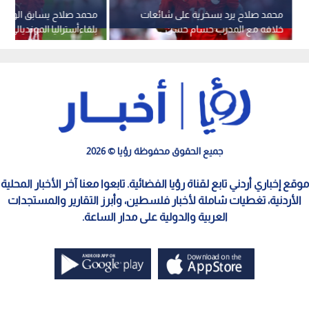
محمد صلاح يرد بسخرية على شائعات
محمد صلاح يسابق الوقت 
خلافه مع المدرب حسام حسن
بلقاءأستراليا المونديالي
جميع الحقوق محفوظة رؤيا © 2026
موقع إخباري أردني تابع لقناة رؤيا الفضائية. تابعوا معنا آخر الأخبار المحلية
الأردنية، تغطيات شاملة لأخبار فلسطين، وأبرز التقارير والمستجدات
العربية والدولية على مدار الساعة.