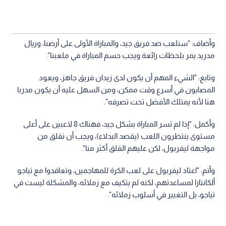
وأضاف: "سنلعب ضد فريق جيد، والمباراة الأولى على أرضنا، وريال
مدريد يمر بلحظات رائعة ويجب حسم المباراة في ملعبنا".
وتابع: "الشيء المهم أن يكون لدى زيدان فريق جاهز، ويعود
المصابون في أسرع وقت ممكن، ومن السهل عليه أن يكون مدربا
هنا لأنه يمتلك الأفضل تحت تصرفه".
وأكمل: "إذا لم تسر المباراة بشكل جيد، فهناك 8 لاعبين على أعلى
مستوى ينتظرون اللعب (يقصد البدلاء)، ويجب أن تقلق من
مواجهة ليفربول، لكن عليهم القلق أكثر منا".
وأتم: "اعتاد ليفربول على لعب الكرة للمهاجمين، وتعاقدوا مع تياجو
ألكانتارا لمساعدتهم، لكنه لم يتكيف مع زملائه، والمشكلة ليست في
تياجو، بل التغيير في أسلوب زملائه".