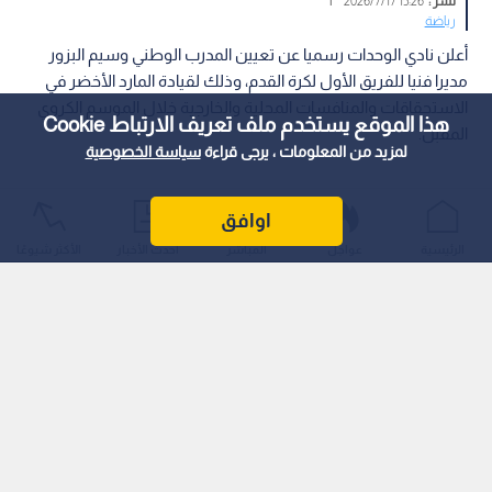
نشر :
15:26 2026/7/17
|
رياضة
أعلن نادي الوحدات رسميا عن تعيين المدرب الوطني وسيم البزور
مديرا فنيا للفريق الأول لكرة القدم، وذلك لقيادة المارد الأخضر في
الاستحقاقات والمنافسات المحلية والخارجية خلال الموسم الكروي
هذا الموقع يستخدم ملف تعريف الارتباط Cookie
المقبل.
لمزيد من المعلومات ، يرجى قراءة
سياسة الخصوصية
اوافق
الرئيسية
عواجل
المباشر
أحدث الأخبار
الأكثر شيوعًا
اقرأ أيضا: رسميا.. تعيين الأسطورة باولو مالديني