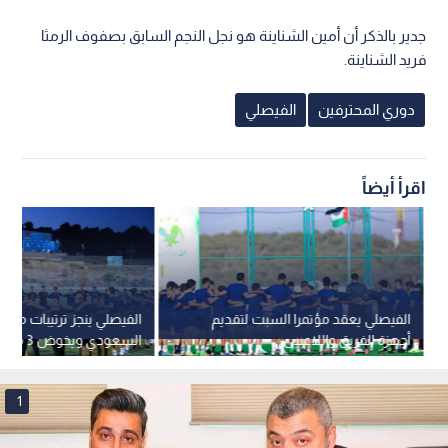
جدير بالذكر أن أمين الشناينة هو نجل النجم السابق بصفوف الرمثا
فريد الشناينة.
دوري المحترفين
الفيصلي
اقرأ أيضاً
الفيصلي يعقد مؤتمرا السبت لتقديم
الفيصلي ينجز ترتيبات معس
أجهزة الفريق واللاعبين
السعودي ويخوض 3 مواجهات قوية
1