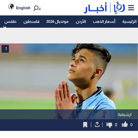
English
الرئيسية
أسعار الذهب
الأردن
مونديال 2026
فلسطين
طقس
1
ارشيفية
0
0