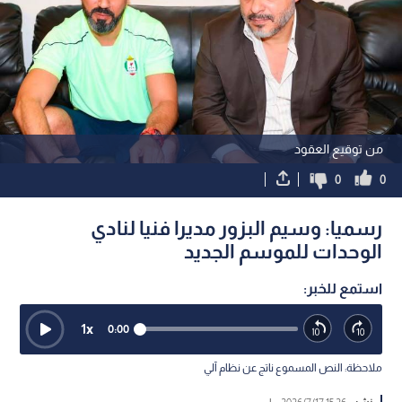
من توقيع العقود
0
0
رسميا: وسيم البزور مديرا فنيا لنادي
الوحدات للموسم الجديد
استمع للخبر:
1
x
0:00
ملاحظة: النص المسموع ناتج عن نظام آلي