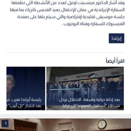
وقد أشار الدكتور فينسينت اونيل لعدد من الأنشطة التي نظمتها
السفارة الإيرلندية في عمان للإحتفال بعيد القديس باتريك بما فيها
جلسة موسيقى تقليدية إفتراضية والتي سيتم بثها على صفحة
الفيسبوك للسفارة وقناة اليوتيوب .
إيرلندا
اقرأ أيضاً
بعد إدانة دولية واسعة.. الاحتلال يرحل
رئيسة أيرلندا تعرب عن قلق
نشطاء "أسطول الصمود" إلى تركيا
بعد احتجاز "تل أبيب" لشق
والمحتجزون يكشفون تفاصيل
أسطول مساعدات غزة
تعذيبهم
1