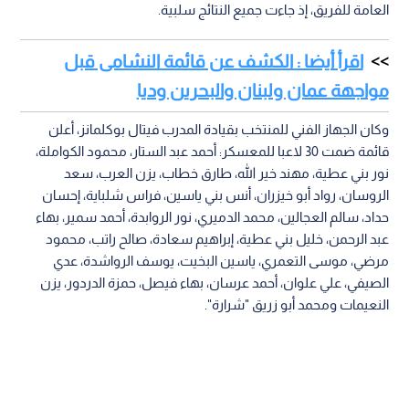
العامة للفريق، إذ جاءت جميع النتائج سلبية.
اقرأ أيضا : الكشف عن قائمة النشامى قبل
مواجهة عمان ولبنان والبحرين وديا
وكان الجهاز الفني للمنتخب بقيادة المدرب فيتال بوكلمانز، أعلن
قائمة ضمت 30 لاعبا للمعسكر: أحمد عبد الستار، محمود الكواملة،
نور بني عطية، مهند خير الله، طارق خطاب، يزن العرب، سعد
الروسان، رواد أبو خيزران، أنس بني ياسين، فراس شلباية، إحسان
حداد، سالم العجالين، محمد الدميري، نور الروابدة، أحمد سمير، بهاء
عبد الرحمن، خليل بني عطية، إبراهيم سعادة، صالح راتب، محمود
مرضي، موسى التعمري، ياسين البخيت، يوسف الرواشدة، عدي
الصيفي، علي علوان، أحمد عرسان، بهاء فيصل، حمزة الدردور، يزن
النعيمات ومحمد أبو زريق "شرارة".