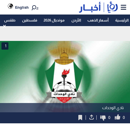
English
الرئيسية
أسعار الذهب
الأردن
مونديال 2026
فلسطين
طقس
1
نادي الوحدات
0
0