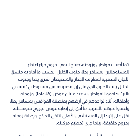
كما أصيب مواطن وزوجته، صباح اليوم، بجروح جراء اعتداء
للمستوطنين بمسافر يطا، جنوب الخليل، بحسب ما أفاد به منسق
اللجان الشعبية لمقاومة الجدار والاستيطان شرق يطا وجنوب
الخليل راتب الجبور، الذي قال إن مجموعة من مستوطني "متسبي
يائير"، هاجموا المواطن سعيد عليان عوض (45 عاما)، وزوجته
وأطفاله، أثناء تواجدهم في أرضهم بمنطقة القواقس بمسافر يطا،
واعتدوا عليهم بالضرب، ما أدى إلى إصابة عوض بجروح متوسطة،
نقل على إثرها إلى المستشفى الأهلي لتلقي العلاج، وإصابة زوجته
بجروح طفيفة، بينما جرى تحطيم مركبته.