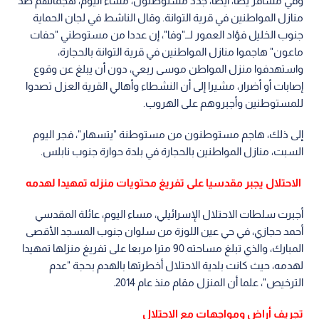
وفي مسافر يطا، أيضا، جدد مستوطنون، مساء اليوم، هجماتهم ضد
منازل المواطنين في قرية التوانة. وقال الناشط في لجان الحماية
جنوب الخليل فؤاد العمور لــ"وفا"، إن عددا من مستوطني "حفات
ماعون" هاجموا منازل المواطنين في قرية التوانة بالحجارة،
واستهدفوا منزل المواطن موسى ربعي، دون أن يبلغ عن وقوع
إصابات أو أضرار، مشيرا إلى أن النشطاء وأهالي القرية العزل تصدوا
للمستوطنين وأجبروهم على الهروب.
إلى ذلك، هاجم مستوطنون من مستوطنة "يتسهار"، فجر اليوم
السبت، منازل المواطنين بالحجارة في بلدة حوارة جنوب نابلس.
الاحتلال يجبر مقدسيا على تفريغ محتويات منزله تمهيدا لهدمه
أجبرت سلطات الاحتلال الإسرائيلي، مساء اليوم، عائلة المقدسي
أحمد حجازي، في حي عين اللوزة من سلوان جنوب المسجد الأقصى
المبارك، والذي تبلغ مساحته 90 مترا مربعا على تفريغ منزلها تمهيدا
لهدمه، حيث كانت بلدية الاحتلال أخطرتها بالهدم بحجة "عدم
الترخيص"، علما أن المنزل مقام منذ عام 2014.
تجريف أراض ومواجهات مع الاحتلال