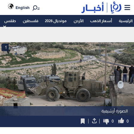
English
الرئيسية
أسعار الذهب
الأردن
مونديال 2026
فلسطين
طقس
1
الصورة أرشيفية
0
0