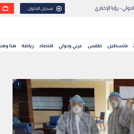
ولي - رؤيا الإخباري
تسجيل الدخول
فلسطين
طقس
عربي ودولي
اقتصاد
رياضة
هنا وهن
1