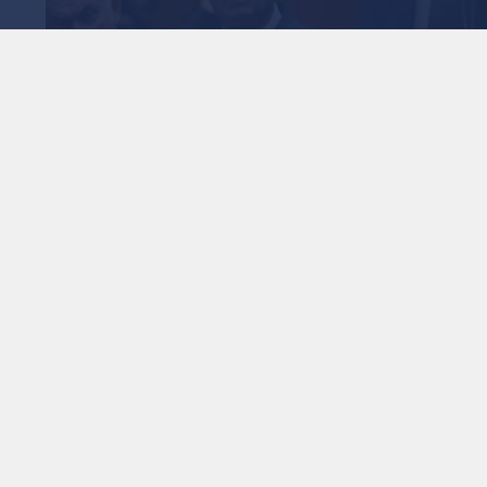
وني فاوتشي
عديل الخامس" خلال جلسة
مجلس الشيوخ حول
1
x
0:00