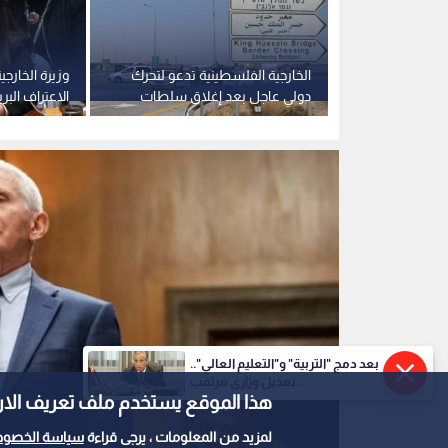
: نقل البعثات
الخارجية الفلسطينية تدعو لتحرك
وزيرة الخارجي
 الدولي
دولي عاجل بعد إغلاق سلطات
الاعتراف الب
الهاشمية
الاحتلال لمعبر الكرامة
بفلسطين "خ
بعد دمج "التربية" و"التعليم العالي"..
تعديل وزاري مرتقب...
هذا الموقع يستخدم ملف تعريف الارتباط e
لمزيد من المعلومات ، يرجى قراءة
سياسة الخصوص