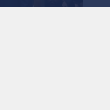
المستشار الطبي السابق للبيت الأبيض، الدكتور أنت
0
0
فاوتشي يتذرع بـ "الت
مشحونة ومتوترة في 
أصول كورونا
استمع للخبر:
ملاحظة: النص المسموع ناتج عن نظام آلي