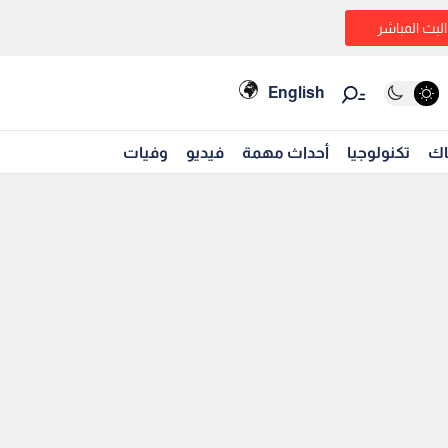
البث المباشر
English
اك
تكنولوجيا
أحداث مهمة
فيديو
وفيات