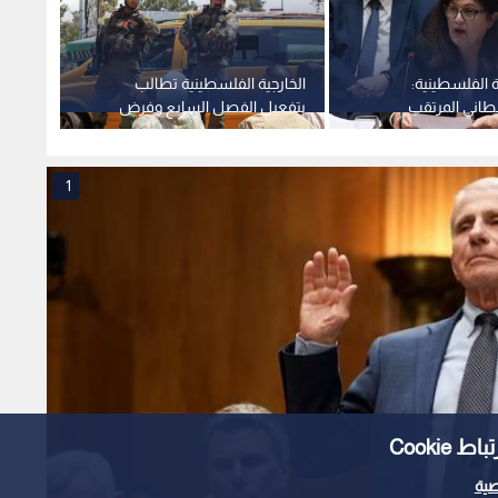
ة الفلسطينية:
الخارجية الفلسطينية تطالب
الخارج
ريطاني المرتقب
بتفعيل الفصل السابع وفرض
ناصر "
طوة شجاعة"
عقوبات دولية لوقف "جرائم الإبادة
أممية
والضم"
1
Cooki
ية