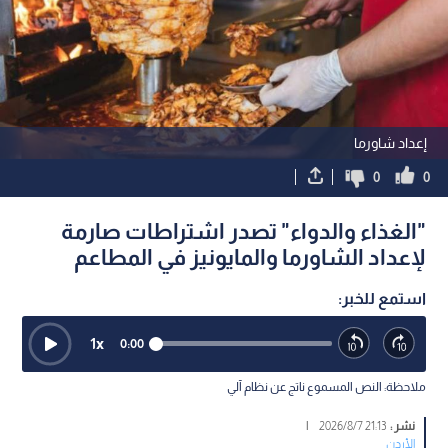
إعداد شاورما
0
0
"الغذاء والدواء" تصدر اشتراطات صارمة
لإعداد الشاورما والمايونيز في المطاعم
استمع للخبر:
1
x
0:00
ملاحظة: النص المسموع ناتج عن نظام آلي
نشر :
21:13 2026/8/7
|
الأردن