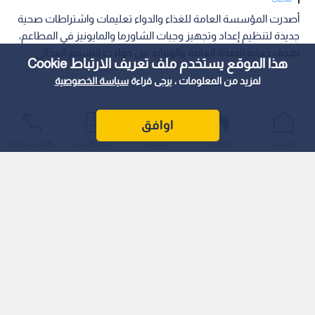
أصدرت المؤسسة العامة للغذاء والدواء تعليمات واشتراطات صحية
جديدة لتنظيم إعداد وتجهيز وجبات الشاورما والمايونيز في المطاعم،
بهدف حماية الصحة العامة والوقاية من حوادث التسمم الغذائي.
هذا الموقع يستخدم ملف تعريف الارتباط Cookie
لمزيد من المعلومات ، يرجى قراءة
سياسة الخصوصية
اوافق
الرئيسية
عواجل
المباشر
أحدث الأخبار
الأكثر شيوعًا
وتضمنت الاشتراطات تحديد وزن سيخ الشاورما بـ 60 كغم كحد
أقصى لضمان نضج اللحوم كاملا، مع ألا تتجاوز مدة استخدامه 12
ساعة من بداية التحضير، مع حظر استخدام البيض الطازج أو بودرته
في إعداد صوص المايونيز والثومية للوقاية من بكتيريا "السالمونيلا".