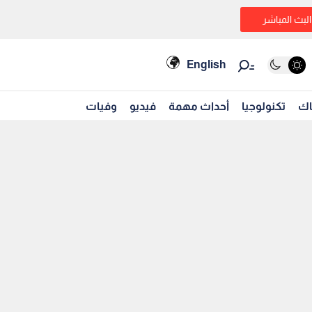
البث المباشر
English
اك
تكنولوجيا
أحداث مهمة
فيديو
وفيات