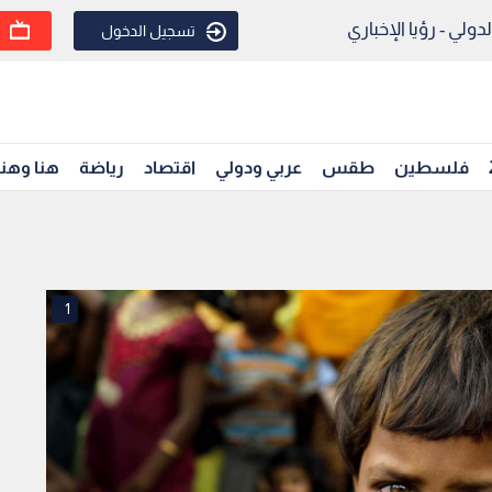
ولي - رؤيا الإخباري
تسجيل الدخول
فلسطين
طقس
عربي ودولي
اقتصاد
رياضة
هنا وهن
1