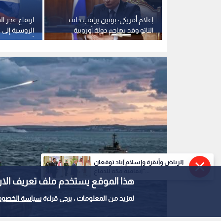
0
0
الرياض وأنقرة وإسلام آباد توقعان
الدفاع الروسية تعلن 
"اتفاقية مكة للدفاع...
هذا الموقع يستخدم ملف تعريف الارتباط e
بكييف وتدمير 3 سفن أسلحة قبالة أوديسا
لمزيد من المعلومات ، يرجى قراءة
سياسة الخصوص