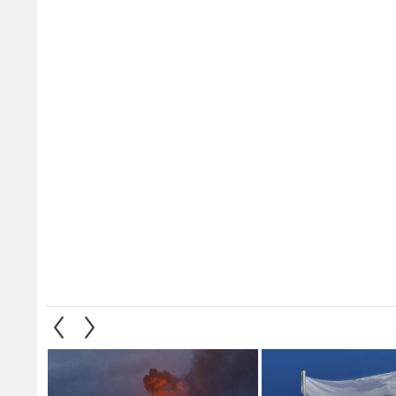
وازنة الفيدرالية
الدفاع الروسية: استهداف
نيويور
الروسية إلى 72 مليار دولار خلال 7
سفينتي شحن تحملان إمدادات
سابقة 
عسكرية قبالة سواحل أوديسا
عميلا 
1