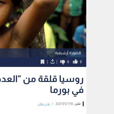
الصورة أرشيفية
0
0
روسيا قلقة من "العدد ا
في بورما
نشر :
11:56 2021/3/12
|
عربي دولي