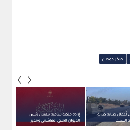
صخر دودين
ء أعمال صيانة طريق
إرادة ملكية سامية بتعيين رئيس
استغلا
ية السبت
الديوان الملكي الهاشمي ومدير
وهمية 
مكتب جلالة الملك عضوين في
صادمة