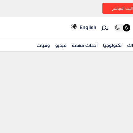
البث المباشر
English
اك
تكنولوجيا
أحداث مهمة
فيديو
وفيات