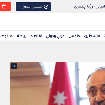
ولي - رؤيا الإخباري
تسجيل الدخول
فلسطين
طقس
عربي ودولي
اقتصاد
رياضة
هنا وهن
1