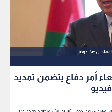
، المهندس صخر دودين
اء أمر دفاع يتضمن تمديد
يديو
 المهندس صخر دودين: "إننا نمر الآن بمرحلة حرجة جدا جدا،