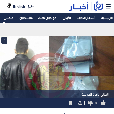
English
الرئيسية
أسعار الذهب
الأردن
مونديال 2026
فلسطين
طقس
1
الجاني وأداة الجريمة
0
0