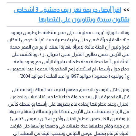
اقرأ أيضا : جريمة تهز ريف دمشق.. 3 أشخاص
يقتلون سيدة ويتناوبون على اغتصابها
وقالت الوزارة "وردت معلومات إلى مدير منطقة طرطوس بوجود
جثة عائدة لإمرأة ضمن منزل بقرية بصيرة حيث تم الشخوص للمكان
فورا وتبين أن الجثة عائدة لإمرأة بنهاية العقد الرابع من العمر ممدة
على الأرض ضمن صالون المنزل تدعى ( فريال . ر ) ، وبالكشف على
الجثة تبين أنها مصابة بعدة طعنات بفروة الرأس مع وجود بقعة
دماء حول رأسها ، تم استدعاء زوج المغدورة المدعو ( عبد المهيمن –
ع ) وولديه ( محمود ) مواليد 1997 و( عبد الملك ) مواليد 2004".
ومن خلال التوسع بالتحقيق معهم اعترف عبد الملك بإقدامه على
قتل المغدورة فريال بعد محاولة مداعبتها مستغلا غياب والده عن
المنزل وعند محاولتها إبعاده قام بضربها على رأسها بواسطة كأس
من الزجاج فسقطت على الأرض عندها قام بإمساك رأسها وضربها
بزاوية فرن الغاز ضمن مطبخ المنزل وأخرج سكين ( موس كباس )
من جيبه وقام بطعنها عدة طعنات في وجهها ورأسها حتى فارقت
الحياة ثم قام بغسل موس الكباس وسحب الجثة من المطبخ إلى