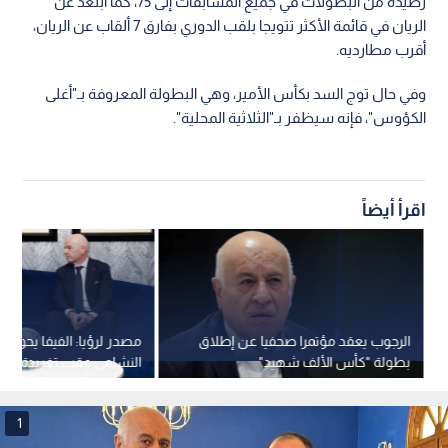
رصيده من البطولات في جميع المسابقات إلى 75، كما ابتعد عن
الريان في قائمة الأكثر تتويجا بلقب الدوري بفارق 7 ألقاب عن الريان،
أقرب مطارديه.
وفي حال توج السد بكأس الأمير، وهي البطولة المعروفة بـ"أغلى
الكؤوس"، فإنه سيظفر بـ"الثلاثية المحلية".
اقرأ أيضاً
الرجوب يعقد مؤتمرا صحفيا عن إطلاق
مصدر لرؤيا: الفيفا يحول
بطولة "كأس الألف شهيد"
النشامى عقب تغريدة الأم
1