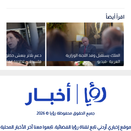
اقرأ أيضاً
الملك يستقبل وفد اللجنة الوزارية
دعم بلاتر ينعش حظوظ 
العربية -فيديو
فلسطين لخلافة إنفانتينو 
جميع الحقوق محفوظة رؤيا © 2026
موقع إخباري أردني تابع لقناة رؤيا الفضائية. تابعوا معنا آخر الأخبار المحلية