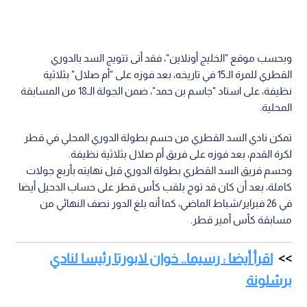
وبحسب موقع "الخليج أونلاين"، فقد أتى تتويج السد بالدوري
القطري للمرة الـ15 في تاريخه، بعد فوزه على "أم صلال" بثلاثية
نظيفة، على استاد "جاسم بن حمد"، ضمن الجولة الـ18 من المسابقة
المحلية.
تمكن نادي السد القطري من حسم بطولة الدوري المحلي في قطر
لكرة القدم، بعد فوزه على فريق أم صلال بثلاثية نظيفة.
وحسم فريق السد القطري بطولة الدوري قبل نهايته بأربع جولات
كاملة، بعد أن كان قد توج بلقب كأس قطر على حساب الدحيل أيضا
في 26 فبراير/شباط الماضي، كما أنه بلغ الدور نصف النهائي من
مسابقة كأس أمير قطر.
اقرأ أيضا : رسيما.. خوان لابورتا رئيسا لنادي
برشلونة