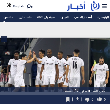
English
الرئيسية
أسعار الذهب
الأردن
مونديال 2026
فلسطين
طقس
1
نادي السد القطري - أرشيفية
0
0