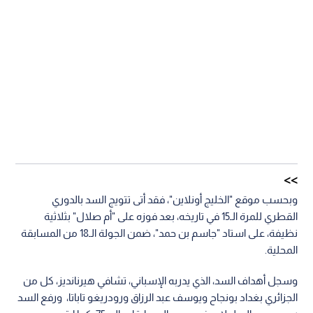
وبحسب موقع "الخليج أونلاين"، فقد أتى تتويج السد بالدوري
القطري للمرة الـ15 في تاريخه، بعد فوزه على "أم صلال" بثلاثية
نظيفة، على استاد "جاسم بن حمد"، ضمن الجولة الـ18 من المسابقة
المحلية.
وسجل أهداف السد، الذي يدربه الإسباني، تشافي هيرنانديز، كل من
الجزائري بغداد بونجاح ويوسف عبد الرزاق ورودريغو تاباتا، ورفع السد