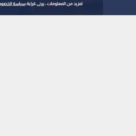
لمزيد من المعلومات ، يرجى قراءة
سياسة الخصوص
وزير الخارجية ايمن الصفد
0
0
الصفدي: السيادة عل
والوصاية هاشمية.. و"
ديني
استمع للخبر:
ملاحظة: النص المسموع ناتج عن نظام آلي