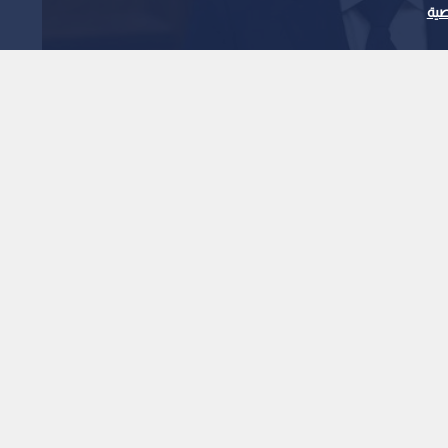
ية
ى القدس فلسطينية
إسرائيل" تدفع نحو صراع
1
x
0:00