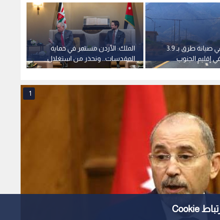
الأشغال تنهي صيانة طرق بـ 3.9
الملك: الأردن مستمر في حماية
الملك 
في إقليم الجنوب
المقدسات.. ونحذر من استغلال
العربي
الاضطرابات لفرض واقع جديد
1
Cooki