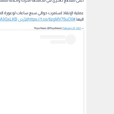
اعلى مقطع صخري في محافظة الكرك واخلائه للمس
عملية الإنقاذ استمرت حوالي سبع ساعات لوعورة ا
اليها.
#الأردن
https://t.co/6zgMV7SuO0
QCA3GxLKB
February 26, 2021
— Roya News (@RoyaNews)