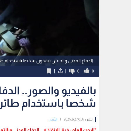
الدفاع المدني والجيش ينقذون شخصا باستخدام طا
0
0
بالفيديو والصور.. الد
شخصا باستخدام طائرة
نشر :
0:56 2021/2/27
|
الأردن
*الامن العام : فرق الإنقاذ في الدفاع المدني و