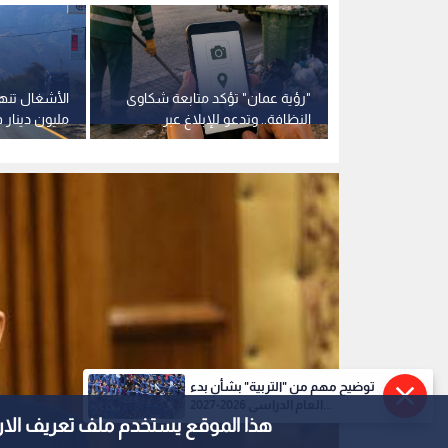
بحث في رواندا
"رؤية عمان" تؤكد متابعة شكاوى
رطي والشراكة
النظافة.. وتدعو للإبلاغ عبر
مليون دينار 
القنوات الرسمية
توضيح مهم من "التربية" بشأن بدء
العام الدراسي 2026-2027...
هذا الموقع يستخدم ملف تعريف الارتباط e