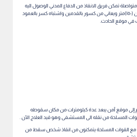
 مسير على الاقدام استغرق ٣ ساعات متواصلة تمكن فريق الانقاذ من الدفاع المدني الوصول اليه
وتبين انه قد سقط عن مقطع صخري يزيد ارتفاعة عن (١٥٠)متر ويعاني من كسور بالقدمين واشتباه كسر بالعمود
ب في موقع الحادث.
ام إلى موقع آمن يبعد عدة كيلومترات من مكان سقوطه
لقوات المسلحة من نقله الى المستشفى وهو قيد العلاج الآن .
تعاون مع القوات المسلحة يتمكنون من انقاذ شخص سقط من