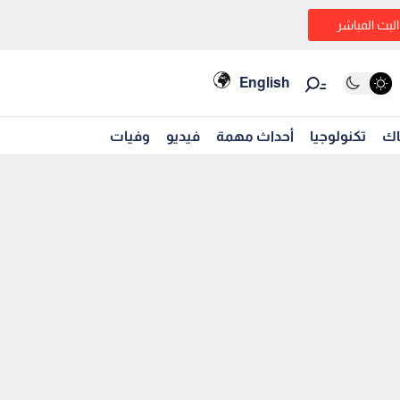
البث المباشر
English
اك
تكنولوجيا
أحداث مهمة
فيديو
وفيات