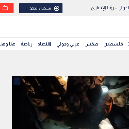
ولي - رؤيا الإخباري
تسجيل الدخول
فلسطين
طقس
عربي ودولي
اقتصاد
رياضة
هنا وهن
1