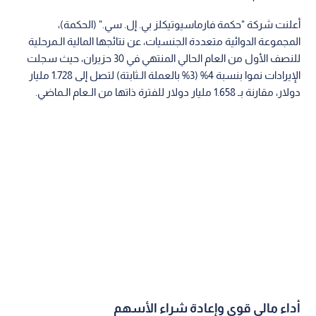
أعلنت شركة "حكمة فارماسيوتيكلز بي. إل. سي." (الحكمة)،
المجموعة الدوائية متعددة الجنسيات، عن نتائجها المالية الـمرحلية
للنصف الأول من العام الحالي المنتهي في 30 حزيران، حيث سجلت
الإيرادات نموا بنسبة 4% (3% بالعملة الـثابتة) لتصل إلى 1.728 مليار
دولار، مقارنة بـ 1.658 مليار دولار للفترة ذاتها من الـعام الـماضي.
أداء مالي قوي وإعادة شراء الأسهم