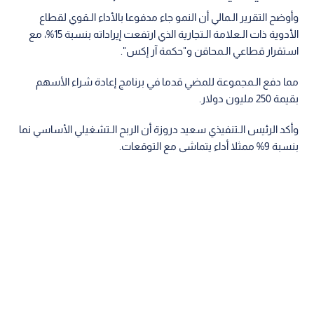
وأوضح التقرير الـمالي أن النمو جاء مدفوعا بالأداء الـقوي لقطاع
الأدوية ذات الـعلامة الـتجارية الذي ارتفعت إيراداته بنسبة 15%، مع
استقرار قطاعي الـمحاقن و"حكمة آر إكس".
مما دفع الـمجموعة للمضي قدما في برنامج إعادة شراء الأسهم
بقيمة 250 مليون دولار.
وأكد الرئيس الـتنفيذي سعيد دروزة أن الربح الـتشغيلي الأساسي نما
بنسبة 9% ممثلا أداء يتماشى مع التوقعات.