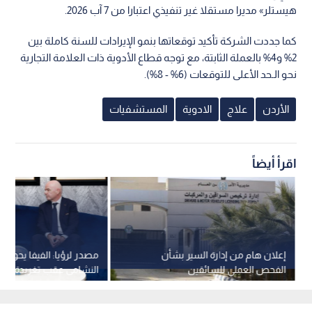
هيستلر» مديرا مستقلا غير تنفيذي اعتبارا من 7 آب 2026.
كما جددت الشركة تأكيد توقعاتها بنمو الإيرادات للسنة كاملة بين
2% و4% بالعملة الثابتة، مع توجه قطاع الأدوية ذات العلامة التجارية
نحو الـحد الأعلى للتوقعات (6% - 8%).
الأردن
علاج
الادوية
المستشفيات
اقرأ أيضاً
إعلان هام من إدارة السير بشأن
مصدر لرؤيا: الفيفا يحول
الفحص العملي للسائقين
النشامى عقب تغريدة الأم