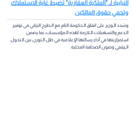
النيابية لـ "الملكية العقارية" تضبط غاية الاستملاك
وتحمي حقوق المالكين
وشدد الـوزير على اتفاق الـحكومة التام مع الـطرح النيابي في توفير
الـدعم والتسهيلات الـلازمة لهذه الـمؤسسات، بما يضمن
استمراريتها في أداء رسالتها الإعلامية في ظل الـتوزن بين الـتحول
الـرقمي وصون الصحافة المحلية.