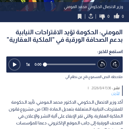
وزير الاتصال الحكومي محمد المومني
0
0
المومني: الحكومة تؤيد الاقتراحات النيابية
بدعم الصحافة الورقية في "الملكية العقارية"
استمع للخبر:
1
x
0:00
ملاحظة: النص المسموع ناتج عن نظام آلي
نشر :
13:36 2026/8/4
|
الأردن
أكد وزير الاتصال الـحكومي، الدكتور محمد الـمومني، تأييد الـحكومة
للمقترحات النيابية الـمتعلقة بتعديل الـمادة (30) من مشروع قانون
الـملكية العقارية، والتي تقر الإبقاء على آلية النشر والإعلان في
الصحف الورقية إلى جانب الـموقع الإلكتروني، دعما للمؤسسات