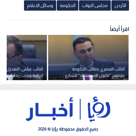
الأردن
مجلس النواب
الحكومة
وسائل الاعلام
اقرأ أيضاً
النائب المصري يطالب الحكومة
النائب عياش: التعديل الن
بتوضيح "قانون الاستملاك" للشارع
إيجابية ويجب ربط التعويض
ويلمح للاستقالة
السوقية الحقيقية
جميع الحقوق محفوظة رؤيا © 2026