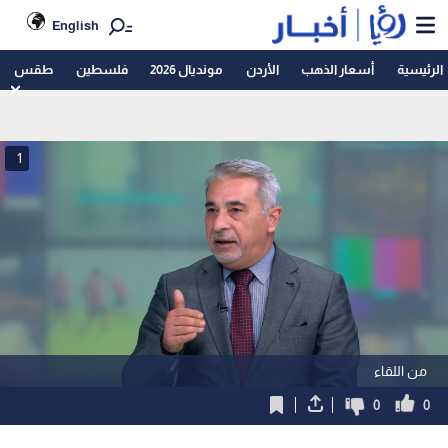
English
الرئيسية
أسعار الذهب
الأردن
مونديال 2026
فلسطين
طقس
1
من اللقاء
0
0