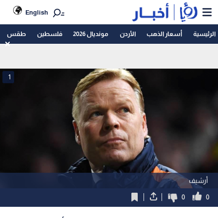
English
الرئيسية
أسعار الذهب
الأردن
مونديال 2026
فلسطين
طقس
1
أرشيف
0
0