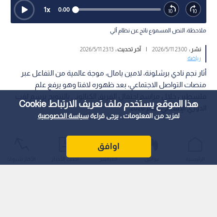
1
x
0:00
ملاحظة: النص المسموع ناتج عن نظام آلي
نشر :
23:00 2026/5/11
|
آخر تحديث :
23:13 2026/5/11
رياضة
أثار نجم نادي برشلونة، لامين يامال، موجة عالمية من التفاعل عبر
منصات التواصل الاجتماعي، بعد ظهوره لافتا وهو يرفع علم
فلسطين خلال مراسم احتفال الفريق الكتالوني بالتتويج برسم لقب
هذا الموقع يستخدم ملف تعريف الارتباط Cookie
الدوري الإسباني لعام 2026.
لمزيد من المعلومات ، يرجى قراءة
سياسة الخصوصية
اوافق
الرئيسية
عواجل
المباشر
أحدث الأخبار
الأكثر شيوعًا