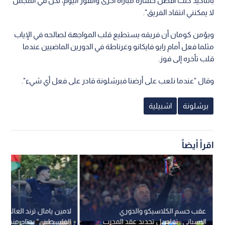
بالتأكيد كنت أفضل خسارة مباراة أخرى والفوز اليوم، لكن في المجمل
لا يمكنني انتقاد الفريق".
ويؤمن كومان أن فريقه يستطيع قلب المواجهة لصالحه في الإياب
مثلما فعل أمام رايو فايكانو وغرناطة في الدورين الماضيين عندما
قلب تأخره إلى فوز.
وقال "عندما نلعب على أرضنا فبرشلونة قادر على فعل أي شيء".
برشلونة
اشبيلية
اقرأ أيضاً
عقب حسم الكلاسيكو والدوري
لامين يامال ترند العالم..
الإسباني.. تفاصيل تجديد عقد المدرب
الفلسطيني" يجتاح منصات