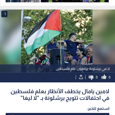
فليك مع برشلونة
1
لاعبي برشلونة يرفعون علم فلسطين
0
0
لامين يامال يخطف الأنظار بعلم فلسطين
في احتفالات تتويج برشلونة بـ "لا ليغا"
استمع للخبر: