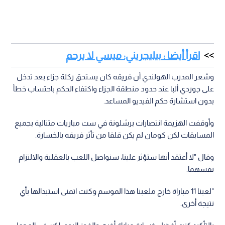
اقرأ أيضا : بيليجريني: ميسي لا يرحم
وشعر المدرب الهولندي أن فريقه كان يستحق ركلة جزاء بعد تدخل
على جوردي ألبا عند حدود منطقة الجزاء واكتفاء الحكم باحتساب خطأ
بدون استشارة حكم الفيديو المساعد.
وأوقفت الهزيمة انتصارات برشلونة في ست مباريات متتالية بجميع
المسابقات لكن كومان لم يكن قلقا من تأثر فريقه بالخسارة.
وقال "لا أعتقد أنها ستؤثر علينا، سنواصل اللعب بالعقلية والالتزام
نفسهما.
"لعبنا 11 مباراة خارج ملعبنا هذا الموسم وكنت اتمنى استبدالها بأي
نتيجة أخرى.