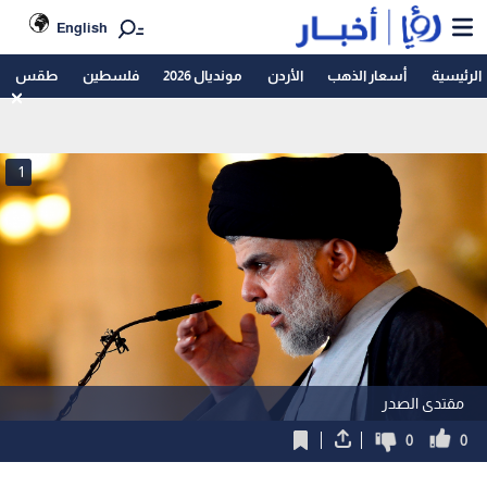
English
الرئيسية
أسعار الذهب
الأردن
مونديال 2026
فلسطين
طقس
1
مقتدى الصدر
0
0