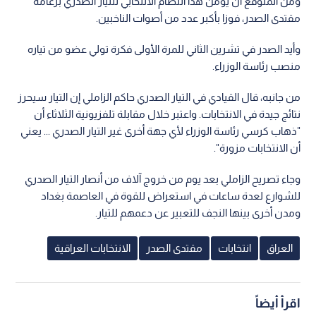
ومن المتوقع أن يؤمن هذا النظام الانتخابي للتيار الصدري بزعامة
مقتدى الصدر، فوزا بأكبر عدد من أصوات الناخبين.
وأيد الصدر في تشرين الثاني للمرة الأولى فكرة تولي عضو من تياره
منصب رئاسة الوزراء.
من جانبه، قال القيادي في التيار الصدري حاكم الزاملي إن التيار سيحرز
نتائج جيدة في الانتخابات. واعتبر خلال مقابلة تلفزيونية الثلاثاء أن
"ذهاب كرسي رئاسة الوزراء لأي جهة أخرى غير التيار الصدري ... يعني
أن الانتخابات مزورة".
وجاء تصريح الزاملي بعد يوم من خروج آلاف من أنصار التيار الصدري
للشوارع لعدة ساعات في استعراض للقوة في العاصمة بغداد
ومدن أخرى بينها النجف للتعبير عن دعمهم للتيار.
العراق
انتخابات
مقتدى الصدر
الانتخابات العراقية
اقرأ أيضاً