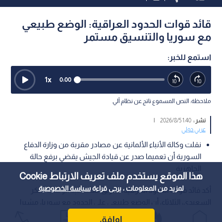
قائد قوات الحدود العراقية: الوضع طبيعي
مع سوريا والتنسيق مستمر
استمع للخبر:
1
x
0:00
ملاحظة: النص المسموع ناتج عن نظام آلي
نشر :
1:40 2026/8/5
|
عربي دولي
نقلت وكالة الأنباء الألمانية عن مصادر مقربة من وزارة الدفاع
السورية أن تعميما صدر عن قيادة الجيش يقضي برفع حالة
الجاهزية
هذا الموقع يستخدم ملف تعريف الارتباط Cookie
لمزيد من المعلومات ، يرجى قراءة
سياسة الخصوصية
أكد قائد قوات الحدود العراقية، الفريق محمد عبد الوهاب سكر
السعيدي، الثلاثاء، أن الوضع طبيعي على الحدود مع سوريا، مشيرا
إلى أن التحركات التي يجريها الجانب السوري لمسك الحدود تتم بعلم
اوافق